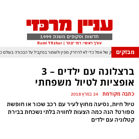
חדשות וסקופים משנת 1999
עורך ראשי: רמי יצהר | Rami Yitzhar
מבזקים
הטריק של אפל כדי לא להיזרק מסין ולשמור במקביל על הבכורה בעולם כ
 במרוץ הבינה המלאכותית: ByteDance מאמנת מפלצת של טריליוני פרמטרים
ברצלונה עם ילדים – 3
בומרנג של טראמפ המאיים למוטט את כלכלת ארה״ב ומבודד את ישראל יותר מאי 
אופציות לטיול משפחתי
ה ופקיסטן הגרעינית חותמות על הסכם הגנה המשנה מהיסוד את מאזן הכוחות באזו
כתבה מקודמת
24 במרץ 2018
יגה במשחק חסר החשיבות מדגישה את התגברות החוליגניזם הפראי בכדורגל הישר
טיול חיות, נסיעה מחוץ לעיר עם רכב שכור או חופשת
ת פיפ״א: הכסף הערבי עלול לנצח ולסכן את הכדורגל האירופי וכמובן גם את הישר
ספורט? הנה כמה הצעות לחוויה בלתי נשכחת בבירת
קטלוניה עם ילדים