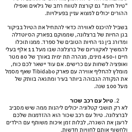
"טיול חיות" גם קורצת לטווח רחב של גילאים ואפילו
ההורים יכולים למצוא עניין בפעילויות.
בשביל להיכנס לאווירה כדאי להתחיל את הטיול בביקור
בגן החיות של ברצלונה, שממוקם בפארק הסיוטדלה
ומדורג בין גני החיות הטובים של ספרד. ממנו תוכלו
להמשיך לאקווריום של ברצלונה שבו מעל 11 אלף בעלי
חיים ו-450 מינים, מנהרה תת ימית באורך של 80 מטר
ואופציה לשחות עם כרישים. אם עוד יישאר לכם כוח,
מומלץ להחליף אווירה עם פארק Tibidabo שאף מסמל
את הנקודה הגבוהה ביותר בעיר ומתגאה בוותק של
מעל 100 שנה.
טיול עם רכב שכור
לא רק תושבי קטלוניה יכולים ליהנות ממה שיש מסביב
לברצלונה. טיול עם רכב שכור הוא ההזדמנות שלכם
לרענן את השגרה, לבלות זמן איכות משותף עם הילדים
ולחשוף אותם לחוויות חדשות.