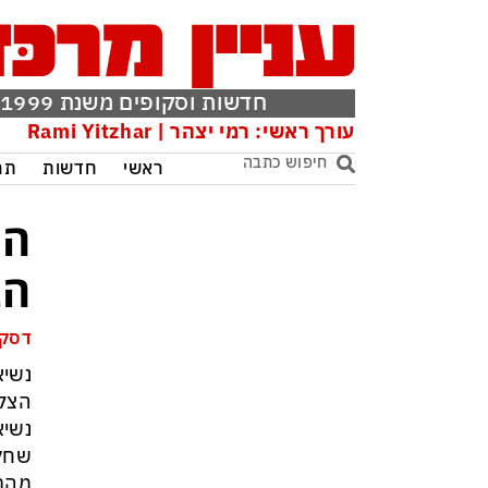
חדשות וסקופים משנת 1999
עורך ראשי: רמי יצהר | Rami Yitzhar
ראשי
חדשות
תר
הנ
הב
דסק 
נשיא
הצלח
שחקנ