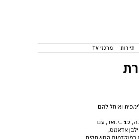
תיירות
מרכזי TV
רת
ימפית ואיחל להם
נשיא המדינה ראובן (רובי) ריבלין נפגש היום, יום ראשון, ט"ו בטבת, 12 בינואר, עם
ילבן אדאמס,
פטמבר 2019 ניצחה הנבחרת במוקדמות המשחקים