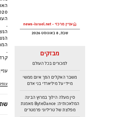
האול
העול
עניין מרכזי - news-israel.net
.
הנשי
שבת, 8 באוגוסט 2026
הנשי
המרג
מלחמת טראמפ בקרטל הסמים
.
מבזקים
הקולומביאני ייקר את הקוקאין
קרדי
למכורים בכל העולם
עניי
משבר האקלים הפך איום ממשי
מיידי על מיליארדי בני אדם
ענפים
סין מעלה הילוך במרוץ הבינה
המלאכותית: ByteDance מאמנת
שתפ
מפלצת של טריליוני פרמטרים