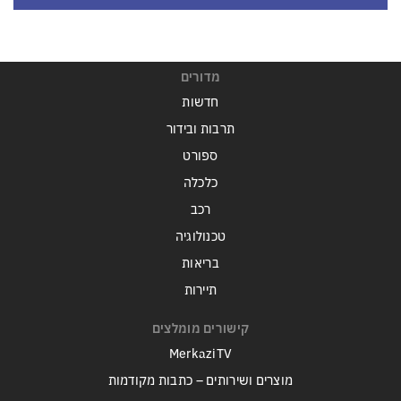
מדורים
חדשות
תרבות ובידור
ספורט
כלכלה
רכב
טכנולוגיה
בריאות
תיירות
קישורים מומלצים
MerkaziTV
מוצרים ושירותים – כתבות מקודמות