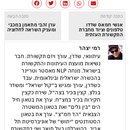
כתבה קודמת
כתבה הבאה
אנשי חמאס שדדו 
ערן זהבי מתאמן במכבי 
טלפונים וציוד מחברת 
ומעניק השראה לחלוציה
התקשורת העזתית
רמי יצהר
עיתונאי, שדרן, עורך ויזם תקשורת. חבר
נשיאות מועצת העיתונות והתקשורת
בישראל. מנחה NLP מאסטר וטריינר
בהכשרה ישראלית ובינלאומית. עבד
כשדרן, עורך ומגיש ב״קול ישראל״ ומשדר
בגלצ. קצין בכיר בצה״ל, שירת כקצין
חקירות בכיר במצ״ח. ערך את בטאון חיל
הים ״בין גלים״ ואת בטאון המשטרה
הצבאית ״הד חמ״צ״. ערך את בטאון
הסטודנטים ״יתוש״ של אוניברסיטת תל
אביב. בהשכלתו בעל תואר שני בתקשורת,