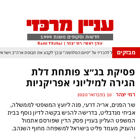
חדשות וסקופים משנת 1999
עורך ראשי: רמי יצהר | Rami Yitzhar
מבזקים
תיה וטראמפ שוקל להכריז על ״סיום המלחמה״ ובכך לקבע את תבוסת ארה״ב וישרא
נסה לנצל את הניצחון האיראני בהורמוז כדי להשתלט על התנועה הימית בנמל באודס
פסיקת בג״צ פותחת דלת
ן ארדואן, בן סלמן ופקיסטן נחתמה בקריאה לעולם המוסלמי כולו להתאחד נגד ישרא
הגירה למיליוני אפריקניות
משבר האקלים הפך איום ממשי מיידי על מיליארדי בני אד
רמי יצהר
10 בפברואר 2020
זרום: משבר האקלים הגיע עד לכור הגרעיני – והונגריה קיבלה הצצה מפחידה לעתי
שר הפנים, אריה דרעי, פנה ליועץ המשפטי לממשלה,
 ופקיסטן הגרעינית חותמות על הסכם הגנה המשנה מהיסוד את מאזן הכוחות באזורנ
אביחי מנדבליט, בדרישה להגיש בקשה לדיון נוסף בבית
ה במשחק חסר החשיבות מדגישה את התגברות החוליגניזם הפראי בכדורגל הישראל
המשפט העליון בעניין פסק הדין שפורסם אתמול
והעניק מעמד פליט בישראל למשפחה מחוף השנהב.
.