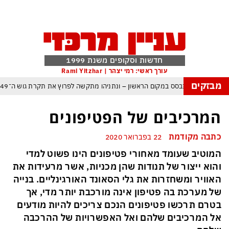
חדשות וסקופים משנת 1999
עורך ראשי: רמי יצהר | Rami Yitzhar
מבזקים
ל – איזנקוט מתבסס במקום הראשון – ונתניהו מתקשה לפרוץ את תקרת גוש ה־49
העולם נכנס לעידן המסוכן ביותר זה עשרות שנים – ובריטניה עלולה לשלם מחיר כבד
המרכיבים של הפטיפונים
עם עומאן לגבי תפעול משותף של מצר הורמוז – אם טראמפ יאשר המלחמה תסתיים
כתבה מקודמת
22 בפברואר 2020
מי היה מאמין שבאר שבע תנצח את הכוכב האדום?
המוטיב שעומד מאחורי פטיפונים הינו פשוט למדי
פה ומיירטים להגנה – טראמפ נשאר רק עם ציוצי האיום המגוחכים שלא מזיזים לטהרן
והוא ייצור של תנודות שהן מכניות, אשר מרעידות את
דום כמדיניות: כך הפכה ההוצאה להורג לכלי ההרתעה המרכזי של המשטר האיראני
האוויר ומשחזרות את גלי הסאונד האורגינליים. בנייה
של מערכת בה פטיפון אינה מורכבת יותר מדי, אך
, א-סיסי, ארדואן ושליט קטאר מכנסים פגישת ״כיפה אדומה״ לנתניהו בנושא עזה
בטרם תרכשו פטיפונים הנכם צריכים להיות מודעים
אל המרכיבים שלהם ואל האפשרויות של ההרכבה