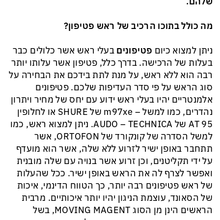
שלהם.
מה כולל בתוכו הרכיב של ראש פטיפון?
ניתן למצוא כיום
פטיפונים
בעלי ראש אשר כלולים כבר
בעלות של הרכישה. בדרך כלל, פטיפון אשר עלותו יותר
רבה הוא ללא ראש, על מנת לתת בידכם את הבחירה על
סוג הראש על פי סדר העדיפות שלכם. פטיפונים
אלמנטריים יהיו בעלי ראש ידוע עם יחס של מחיר ויתרון
נהדרים, כמו למשל – m97xe של SHURE או לחלופין
AT 95 של AUDO – TECHNICA. ניתן למצוא ראש, כמו
למשל הסדרה של קונקורד של ORTOFON, אשר
תתחבר באופן ישיר לזרוע ללא שלה, אשר הוא מועדף
על ידי תקליטנים, וכן זרוע אשר בנויה עם שלה מובנית
ואפשר לצרף לה את הראש באופן ישיר. ככל שהעלות
של ראש פטיפונים רבה יותר, כך הטווח הדינמי, איכות
של הסאונד, עוצמת הניגון יהיו יותר איכותיים. מרבית
הראשים הינן מן הסוג MOVING MAGENT, בשל