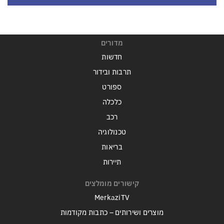
מדורים
חדשות
תרבות ובידור
ספורט
כלכלה
רכב
טכנולוגיה
בריאות
תיירות
קישורים מומלצים
MerkaziTV
מוצרים ושירותים – כתבות מקודמות