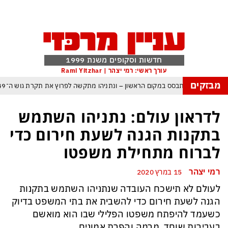
חדשות וסקופים משנת 1999
עורך ראשי: רמי יצהר | Rami Yitzhar
מבזקים
אל – איזנקוט מתבסס במקום הראשון – ונתניהו מתקשה לפרוץ את תקרת גוש ה־49
: העולם נכנס לעידן המסוכן ביותר זה עשרות שנים – ובריטניה עלולה לשלם מחיר כב
לדראון עולם: נתניהו השתמש
 עם עומאן לגבי תפעול משותף של מצר הורמוז – אם טראמפ יאשר המלחמה תסתיי
בתקנות הגנה לשעת חירום כדי
מי היה מאמין שבאר שבע תנצח את הכוכב האדום?
לברוח מתחילת משפטו
קפה ומיירטים להגנה – טראמפ נשאר רק עם ציוצי האיום המגוחכים שלא מזיזים לטהר
רמי יצהר
15 במרץ 2020
גרדום כמדיניות: כך הפכה ההוצאה להורג לכלי ההרתעה המרכזי של המשטר האיראנ
לעולם לא תישכח העובדה שנתניהו השתמש בתקנות
פ, א-סיסי, ארדואן ושליט קטאר מכנסים פגישת ״כיפה אדומה״ לנתניהו בנושא עז
הגנה לשעת חירום כדי להשבית את בתי המשפט בדיוק
כשעמד להיפתח משפטו הפלילי שבו הוא מואשם
בעבירות שוחד, מרמה והפרת אמונים.