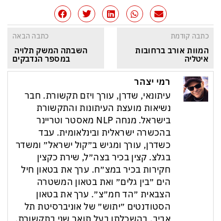
כתבה קודמת
כתבה הבאה
המוות אורב ברחובות 
השבתה המשק תלויה 
איטליה
במספר הנדבקים
רמי יצהר
עיתונאי, שדרן, עורך ויזם תקשורת. חבר
נשיאות מועצת העיתונות והתקשורת
בישראל. מנחה NLP מאסטר וטריינר
בהכשרה ישראלית ובינלאומית. עבד
כשדרן, עורך ומגיש ב״קול ישראל״ ומשדר
בגלצ. קצין בכיר בצה״ל, שירת כקצין
חקירות בכיר במצ״ח. ערך את בטאון חיל
הים ״בין גלים״ ואת בטאון המשטרה
הצבאית ״הד חמ״צ״. ערך את בטאון
הסטודנטים ״יתוש״ של אוניברסיטת תל
אביב. בהשכלתו בעל תואר שני בתקשורת,