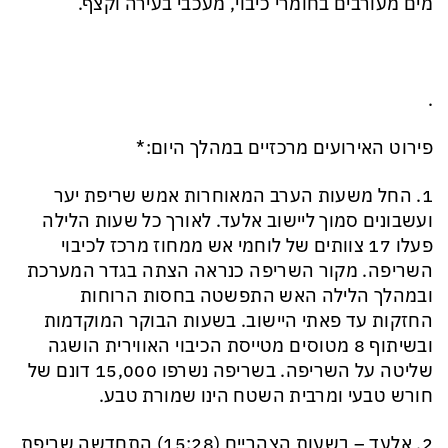
מים מעורבים בחומרי כיבוי, מעכבי בעירה וקצף.
.
פירוט האירועים מרכזיים במהלך היום:*
1. החל משעות הערב המאוחרות אמש שריפת יער
ועשבונים סמוך ליישוב אלעד. לאורך כל שעות הלילה
פעלו 17 צוותים של לוחמי אש ממחוז מרכז לכיבוי
השריפה. מקור השריפה כנראה הצתה בגדר המערכת
ובמהלך הלילה האש התפשטה בחסות הרוחות
החזקות עד פאתי היישוב. בשעות הבוקר המוקדמות
ובשיתוף 8 מטוסים מטייסת הכיבוי האווירית הושגה
שליטה על השריפה. בשריפה נשרפו 15,000 דונם של
חורש טבעי ומרבית השטח הינו שמורת טבע.
2. אלעד – בשעות הצהריים (15:28) התחדשה שריפת