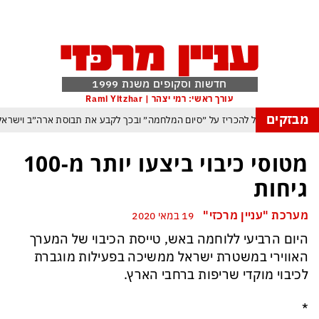
חדשות וסקופים משנת 1999
עורך ראשי: רמי יצהר | Rami Yitzhar
מבזקים
ותיה וטראמפ שוקל להכריז על ״סיום המלחמה״ ובכך לקבע את תבוסת ארה״ב וישר
מנסה לנצל את הניצחון האיראני בהורמוז כדי להשתלט על התנועה הימית בנמל באוד
מטוסי כיבוי ביצעו יותר מ-100
ין ארדואן, בן סלמן ופקיסטן נחתמה בקריאה לעולם המוסלמי כולו להתאחד נגד ישר
גיחות
משבר האקלים הפך איום ממשי מיידי על מיליארדי בני א
מערכת "עניין מרכזי"
19 במאי 2020
זרום: משבר האקלים הגיע עד לכור הגרעיני – והונגריה קיבלה הצצה מפחידה לעת
היום הרביעי ללוחמה באש, טייסת הכיבוי של המערך
 ופקיסטן הגרעינית חותמות על הסכם הגנה המשנה מהיסוד את מאזן הכוחות באזור
האווירי במשטרת ישראל ממשיכה בפעילות מוגברת
גה במשחק חסר החשיבות מדגישה את התגברות החוליגניזם הפראי בכדורגל הישרא
לכיבוי מוקדי שריפות ברחבי הארץ.
*