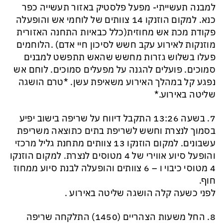
למבנה תעשייתי- מפעל פלסטיק באזור תעשייה כפר
כנא. למקום הוזנקו 14 צוותים של לוחמי אש והופעלה
פקודת מכת אש מחוזית(כלל כבאיות התחנה האזורית
מוזנקות לאירוע עקב חשש לסיכון חיי אדם) .הלוחמים
פעלו בשלוש גזרות מחשש שהאש תתפשט למבנים
סמוכים. פועלים להגנה על מפעלים סמוכים. לוחם אש
נפגע קל במהלך האירוע משאיפת עשן. *טרם הושגה
שליטה באירוע.*
7. בשעה 13:26 התקבל דיווח על שריפה בישוב יפיע
בסמוך לנצרת וחשש לשריפת בתים כתוצאה משריפת
עשבונים. למקום הוזנקו 13 צוותים מתחנת גליל מרכזי
והופעל סיוע אווירי של 4 מטוסים לנצרת. למקום הוזנקו
4 מטוסי כיבוי ו – 6 צוותים והופעלה לבנת סיוע ממחוז
חוף.
לפני כשעה קלה הושגה שליטה באירוע .
8. החל משעות הצהריים (1450) התלקחה שריפה