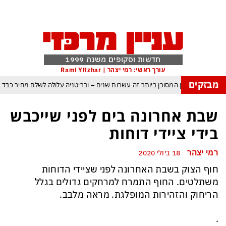
חדשות וסקופים משנת 1999
עורך ראשי: רמי יצהר | Rami Yitzhar
מבזקים
העולם נכנס לעידן המסוכן ביותר זה עשרות שנים – ובריטניה עלולה לשלם מחיר כבד
עם עומאן לגבי תפעול משותף של מצר הורמוז – אם טראמפ יאשר המלחמה תסתיים
שבת אחרונה בים לפני שייכבש
מי היה מאמין שבאר שבע תנצח את הכוכב האדום?
בידי ציידי דוחות
ה ומיירטים להגנה – טראמפ נשאר רק עם ציוצי האיום המגוחכים שלא מזיזים לטהרן
רמי יצהר
18 ביולי 2020
דום כמדיניות: כך הפכה ההוצאה להורג לכלי ההרתעה המרכזי של המשטר האיראני
‏חוף הצוק בשבת האחרונה לפני שציידי הדוחות
, א-סיסי, ארדואן ושליט קטאר מכנסים פגישת ״כיפה אדומה״ לנתניהו בנושא עזה
משתלטים. החוף התמרח למרחקים גדולים בגלל
הריחוק והזהירות המופלגת. מראה מלבב.
.