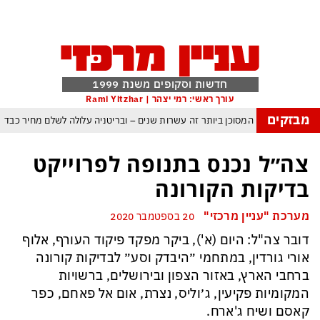
חדשות וסקופים משנת 1999
עורך ראשי: רמי יצהר | Rami Yitzhar
מבזקים
העולם נכנס לעידן המסוכן ביותר זה עשרות שנים – ובריטניה עלולה לשלם מחיר כבד
עם עומאן לגבי תפעול משותף של מצר הורמוז – אם טראמפ יאשר המלחמה תסתיים
צה״ל נכנס בתנופה לפרוייקט
מי היה מאמין שבאר שבע תנצח את הכוכב האדום?
בדיקות הקורונה
ה ומיירטים להגנה – טראמפ נשאר רק עם ציוצי האיום המגוחכים שלא מזיזים לטהרן
מערכת "עניין מרכזי"
20 בספטמבר 2020
דום כמדיניות: כך הפכה ההוצאה להורג לכלי ההרתעה המרכזי של המשטר האיראני
דובר צה"ל: היום (א'), ביקר מפקד פיקוד העורף, אלוף
, א-סיסי, ארדואן ושליט קטאר מכנסים פגישת ״כיפה אדומה״ לנתניהו בנושא עזה
אורי גורדין, במתחמי ״היבדק וסע״ לבדיקות קורונה
ברחבי הארץ, באזור הצפון ובירושלים, ברשויות
המקומיות פקיעין, ג׳וליס, נצרת, אום אל פאחם, כפר
קאסם ושיח ג'ארח.