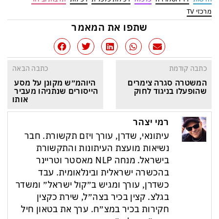
מרכזי TV
שתפו את המאמר
כתבה קודמת
כתבה הבאה
המשטרה סגרה צימרים 
היוהמ״ש מקונן על מסע 
שהופעלו בניגוד לחוק
הייסורים שנתניהו מעביר 
אותו
רמי יצהר
עיתונאי, שדרן, עורך ויזם תקשורת. חבר
נשיאות מועצת העיתונות והתקשורת
בישראל. מנחה NLP מאסטר וטריינר
בהכשרה ישראלית ובינלאומית. עבד
כשדרן, עורך ומגיש ב״קול ישראל״ ומשדר
בגלצ. קצין בכיר בצה״ל, שירת כקצין
חקירות בכיר במצ״ח. ערך את בטאון חיל