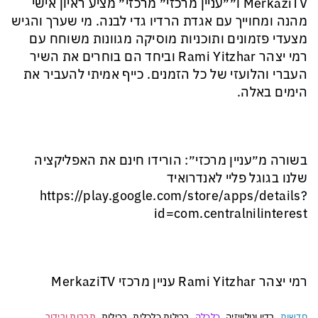
MerkaziTV ו״״עניין מרכזי״ מרכזי״ מציע ראיון אישי
מהנה ומחוייך עם אגדת הרדיו גדי לבנה. מי שערך והגיש
מצעדי פזמונים ותוכניות מוסיקה מגוונות משוחח עם
רמי יצהר Rami Yitzhar וביחד הם בוחרים את השיר
העברי והלועזי של כל הזמנים. כייף אמיתי להעביר את
הימים באלה.
בשורה מ״עניין מרכזי״: הורידו חינם את האפליקציה
שלנו בגוגל פליי לאנדרואיד
‏https://play.google.com/store/apps/details?
id=com.centralnilinterest
רמי יצהר Rami Yitzhar עניין מרכזי MerkaziTV
חדשות
רדיו וטלוויזיה
כלכלה
רכילות כלכלית
רכילות
תרבות ובידור