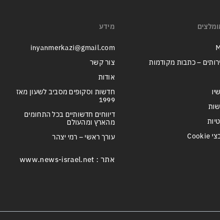
ומלצים
מידע
inyanmerkazi@gmail.com
M
רותים – כתבות מקודמות
צור קשר
אודות
יו
חדשות וסקופים מסביב לשעון מאז
1999
שות
דיווחים חדשותיים בכל התחומים
טיות
מהארץ ומהעולם
Cook
עורך ראשי – רמי יצהר
אתר : www.news-israel.net