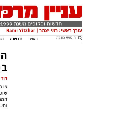
חדשות וסקופים משנת 1999
עורך ראשי: רמי יצהר | Rami Yitzhar
ראשי
חדשות
תר
המ
בנ
דוד 
צו ס
שוטר
הממש
וחשי