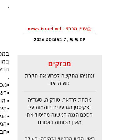
.
עניין מרכזי - news-israel.net
יום שישי, 7 באוגוסט 2026
סקר בחירות האמין בישראל –
במוש
מבזקים
איזנקוט מתבסס במקום הראשון –
הבאי
ונתניהו מתקשה לפרוץ את תקרת
.
גוש ה־49
▪️מס
▪️רש
מתחת לרדאר: טורקיה, סעודיה
▪️ ה
ופקיסטן הגרעינית חותמות על
▪️הי
הסכם הגנה המשנה מהיסוד את
▪️המ
מאזן הכוחות באזורנו
▪️המ
▪️חב
ראש הביון הבריטי מזהירה: העולם
.