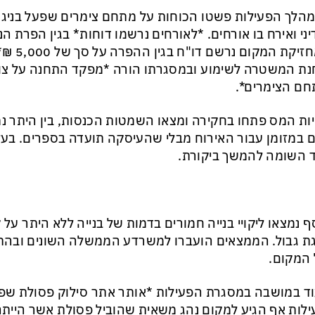
הלך הפעילות פשטו הכוחות על מתחם צימרים שפעל בניגוד
ני ואירח בו אורחים. *לאורחים נרשמו דוחות* בגין הפרת הנ
*למחזיקת ה
ם הצימרים*.
ות המס פתחו בחקירה ומצאו השמטות הכנסות, בין היתר נ
 במזומן עבור האירוח מבלי שהעיסקה תועדה בספרים. בע
 השומה להמשך ביקורת.
ף נמצאו ליקויי בנייה חמורים בדמות של בנייה ללא היתר על
 גבול. הממצאים הועברו למשרדע הממשלה השונים ובהתא
המקום.
ד במושבה במסגרת הפעילות *אותר אתר סילוק פסולת שפע
לות אף הגיע למקום נהג משאית שהוביל פסולת אשר הייתה