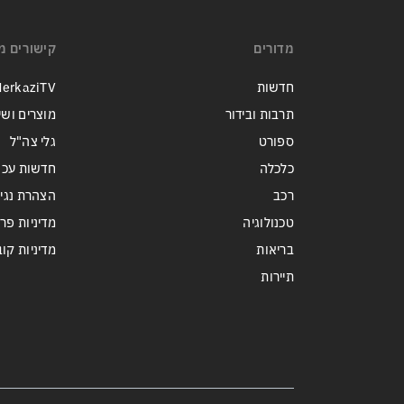
מדורים
קישורים מ
חדשות
erkaziTV
תרבות ובידור
מוצרים ושי
ספורט
גלי צה"ל
כלכלה
חדשות עכש
רכב
הצהרת נגי
טכנולוגיה
מדיניות פר
בריאות
מדיניות קובצי ie
תיירות