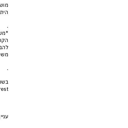
זה הפך לטרנד מסוכן בארה״ב:
מושל
כדי לנצח בפריימריז המתמודדים
היתר
מתחרים מי מתעב יותר את
ממשלת נתניהו
.
*מש
הקור
להבט
משט
.
בשור
עניי