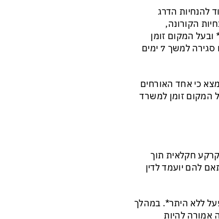
 להנחיות הדרג
חיות הקורונה,
מקום נרשם דו"ח בגין ההפרה על סך של 5,000 ₪* ובעל המקום זומן
לתחנת המשטרה לשימוע ובמסגרתו הורה *מפקד התחנה על צו סגירה למשך 7 ימים
מצא כי אחד האורחים
ל המקום זומן למשרד
 קרקע חקלאית תוך
ם להם יועמד לדין
ל ללא היתר*. במהלך
 אמורה להיות