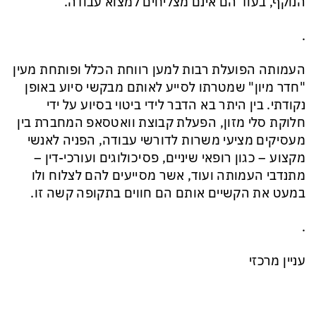
הנוקף
,
בעוד הם אינם מצליחים למצוא
עבודה.
.
ה
עמותה הפועלת רבות למען רווחת הכלל
ו
פ
ות
חת מעין
"חדר מיון" שמ
טרתו ל
סיי
ע לאותם מבקשי סיוע באופן
נקודתי. בין היתר בא הדבר לידי ביטוי ב
סיוע
על ידי
חלוקת סלי
מזון
,
הפעלת קבוצת
וואטסאפ
המחברת בין
מעסיקים מציעי משרות לדורשי עבודה,
הפניה לא
נשי
מקצוע
– כגון רופאי שיניים, פסיכולוגים ועורכי-
דין
–
מתנדבי העמותה
ועוד
,
אשר מסייעים להם
לצלוח ולו
במעט את הק
שי
ים אותם
הם חווים
בתקופה קשה זו
.
.
עניין מרכזי