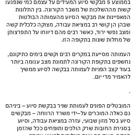
בממוצע
5 מבקשי סיוע
המעידים על עצמם כמי ש
נ
פגעו
קשות
מ
ה
ה
שלכות
של
מ
שבר הקורונה.
בין התלונות
המאפיינות את מבקשי הסיוע מהעמותה הבולטות
שבהן הן קושי רב ב
מציאת עבודה,
מצוקה כלכלית קשה
ו
מצב נפשי
ירוד
,
כאשר רבים מהם דיווחו על התפרצותן
של
מחלות
שונות
בתקופה הזו.
העמותה מסייעת
במקרים רבים וקשים בימים כתיקונם,
נחשפים בתקופת הקורונה לתמונת מצב עגומה ביותר
בעוד
קצב
הפניות לעמותה בבקשה לסיוע ממשיך
להאמיר מדי יום.
.
המובטלים
הפונים לעמותת שניר בבקשת סיוע – ביניהם
גם כאלה ה
מוכרים על
–
ידי
משרד
הרווחה
–
מבקשים
סיוע בסל מזון שבועי, עזרה במציאת
עבודה,
ו
סיוע
ב
סגירת החובות שרק הולכים ותופחים ככל ש
הזמן