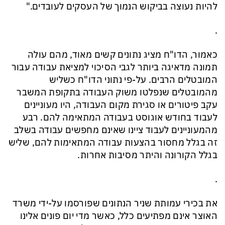
להיות נעוצה
בב
יקוש
ה
נמוך של ה
עסקים
לעובדים
.
"
.
כאמור,
הדו"ח מציג נתונים קשים מאוד
,
מהם עולה
תמונה מדאיגה ביותר
לגבי
הסיכוי ל
מציאת עבודה
עבור
המובטלים הרבים. על-פי נתוני הדו"ח
כשליש
מ
המובטלים
ש
נפלטו משוק העבודה בתקופת המשבר
עקב
פיטורים או סגירת מקום העבודה
,
היו מעוניינים
לעבוד בחודש אוגוסט בעבודה המתאימה להם. רבע
מהמעוניינים לעבוד ציינו שאינם מחפשים עבודה בשלב
זה בגלל מחסור ב
הצעות
עבודה
המתאימות להם
, שליש
ב
גלל הקורונה והיתר מסיבות אחרות
.
.
את בכירי
עמותת שניר
הנתונים
שפורסמו על-ידי משרד
האוצר
אינם מפתיעים
כלל, כאשר מדי יום פונים אלינו