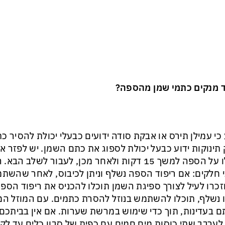
 מנקים כתמי שמן מהספה?
 כי עמילן תירס או אבקת סודה ידועים כבעלי יכולת להסיר 
תינוקות ידוע כבעל יכולת לספוג את כתם השמן. יש לפזר 
הללו על הספה למשך 15 דקות ולאחר מכן, לעבור לש
 חלקים: אם ריפוד הספה נשלף וניתן לכיבוס, לאחר שהש
כרו לעיל לצורך ספיגת השמן תוכלו להכניס את ריפוד הספ
ו נשלף, תוכלו להשתמש בנוזל להסרת כתמים. עם המוזל ה
 בעדינות, תוך כדי שימוש במרשת שערות. אם אין בביתכם
 לערבב שתי כוסות מים חמים עם כפית של סבון כלים עד ל