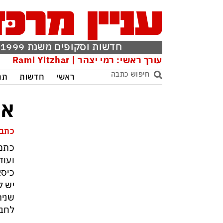
חדשות וסקופים משנת 1999
עורך ראשי: רמי יצהר | Rami Yitzhar
ראשי
חדשות
תר
אי
כתבה
כתמי
ועוד
כיסא
יש ל
שנית
לחבר