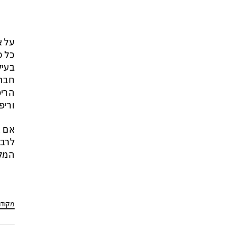
מי היה מאמין שבאר שבע תנצח
את הכוכב האדום?
על א
כל ס
בעיק
חברה
הריפ
וריפ
אם א
לרבו
המקצ
מקוד