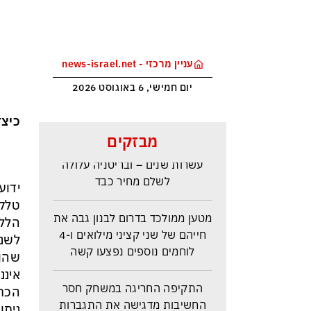
עניין מרכזי - news-israel.net
יום חמישי, 6 באוגוסט 2026
כיצד
ראש הביון הבריטי מזהירה: העולם
מבזקים
נכנס לעידן המסוכן ביותר זה
עשרות שנים – ובריטניה עלולה
לשלם מחיר כבד
ידוע
טלק 
מטען ממולכד בדרום לבנון גבה את
חייהם של שני קציני מילואים ו-4
לשני
לוחמים נוספים נפצעו קשה
שהוז
איננ
התקיפה החריגה במשחק חסר
הכתם
החשיבות מדגישה את התגברות
ניתן