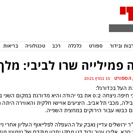
בות ובידור
ספורט
כלכלה
רכב
טכנולוגיה
בריאות
 פמילייה שרו לביבי: מלך
הספורט
15 במרץ 2021
ת העל בכדורגל:
מכבי חיפה ניצחה 0:2 את בני יהודה והיא מדורגת במקו
ילה, מכבי תל אביב. היציעים אויישו חלקית והאווירה היתה מ
 כבשו עבור הירוקים במחצית השנייה.
סבא. אלירן עטר ודוד דגו מחקו יתרון מוקדם של טימוטי מוזי