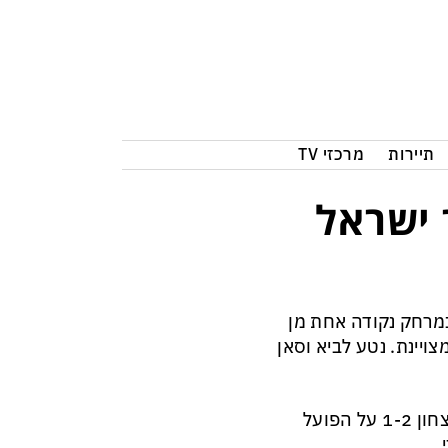
תיירות
מרכזי TV
 ישראל
ם השני במרחק נקודה אחת מן
צויינת. נטע לביא וסאן
בית"ר ירושלים עדיין נאבק על ההעפלה לפלייאוף העליון אחרי ניצחון 1-2 על הפועל
.