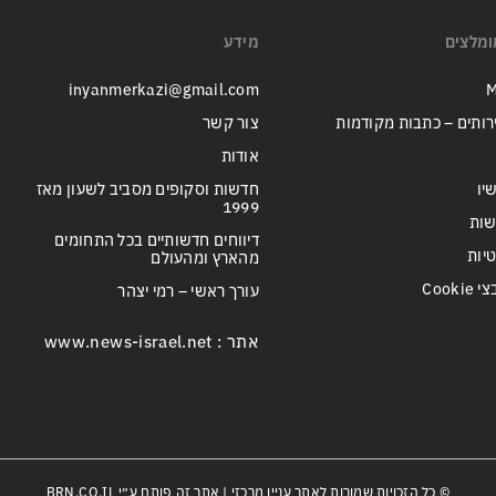
ומלצים
מידע
inyanmerkazi@gmail.com
M
רותים – כתבות מקודמות
צור קשר
אודות
יו
חדשות וסקופים מסביב לשעון מאז
1999
שות
דיווחים חדשותיים בכל התחומים
טיות
מהארץ ומהעולם
Cook
עורך ראשי – רמי יצהר
אתר : www.news-israel.net
© כל הזכויות שמורות לאתר עניין מרכזי | אתר זה פותח ע״י
BRN.CO.IL