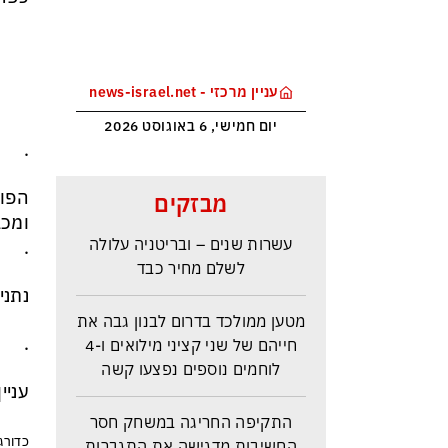
עניין מרכזי - news-israel.net
יום חמישי, 6 באוגוסט 2026
.
ראש הביון הבריטי מזהירה: העולם
הפוע
מבזקים
נכנס לעידן המסוכן ביותר זה
ומכב
עשרות שנים – ובריטניה עלולה
.
לשלם מחיר כבד
נתני
מטען ממולכד בדרום לבנון גבה את
חייהם של שני קציני מילואים ו-4
.
לוחמים נוספים נפצעו קשה
עניי
התקיפה החריגה במשחק חסר
החשיבות מדגישה את התגברות
כדורג