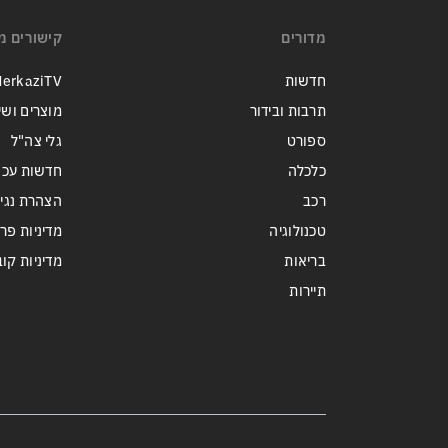
מדורים
קישורים מ
חדשות
erkaziTV
תרבות ובידור
מוצרים ושי
ספורט
גלי צה"ל
כלכלה
חדשות עכש
רכב
הצהרת נגי
טכנולוגיה
מדיניות פר
בריאות
מדיניות קובצי ie
תיירות