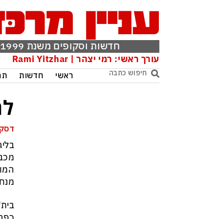
חדשות וסקופים משנת 1999
עורך ראשי: רמי יצהר | Rami Yitzhar
ראשי
חדשות
תר
לה
דסק 
בליג
המוב
מנחם
כפר 