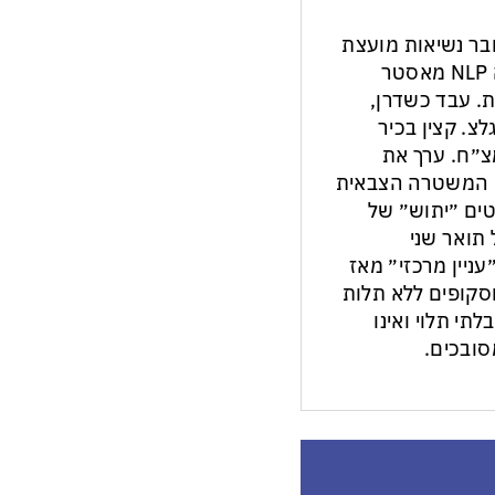
חבר נשיאות מועצת
העיתונות והתקשורת בישראל. מנחה NLP מאסטר
ת. עבד כשדרן,
צ. קצין בכיר
צ״ח. ערך את
ון המשטרה הצבאית
ים ״יתוש״ של
תואר שני
עניין מרכזי״ מאז
ות וסקופים ללא תלות
לתי תלוי ואינו
ובכים.