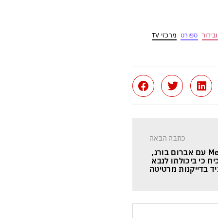
בידור
ספורט
מרכזי TV
כתבה הבאה
MerkaziTV עם אברום בורג, 
ח כי ביכולתו לנבא 
ד בדייקנות מרטיטה