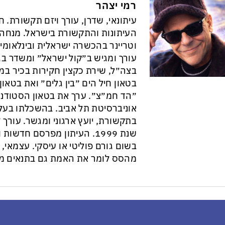
רמי יצהר
עיתונאי, שדרן, עורך ויזם תקשורת. 
וטריינר בהכשרה ישראלית ובינלאומי
עורך ומגיש ב״קול ישראל״ ומשדר בגל
בצה״ל, שירת כקצין חקירות בכיר במ
בטאון חיל הים ״בין גלים״ ואת בטא
״הד חמ״צ״. ערך את בטאון הסטודנט
אוניברסיטת תל אביב. בהשכלתו בעל 
בתקשורת, יועץ ארגוני ומגשר. עורך ״
שנת 1999. העיתון מפרסם חדש
בשום גורם פוליטי או עיסקי. עצמאי, ב
מהסס לומר את האמת גם בתנאים מס