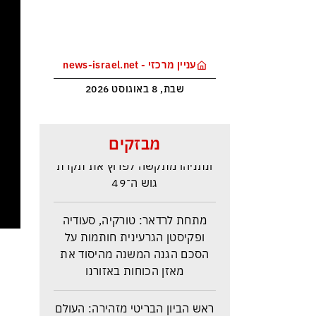
עניין מרכזי - news-israel.net
שבת, 8 באוגוסט 2026
סקר בחירות האמין בישראל –
מבזקים
איזנקוט מתבסס במקום הראשון –
ונתניהו מתקשה לפרוץ את תקרת
גוש ה־49
מתחת לרדאר: טורקיה, סעודיה
ופקיסטן הגרעינית חותמות על
הסכם הגנה המשנה מהיסוד את
מאזן הכוחות באזורנו
ראש הביון הבריטי מזהירה: העולם