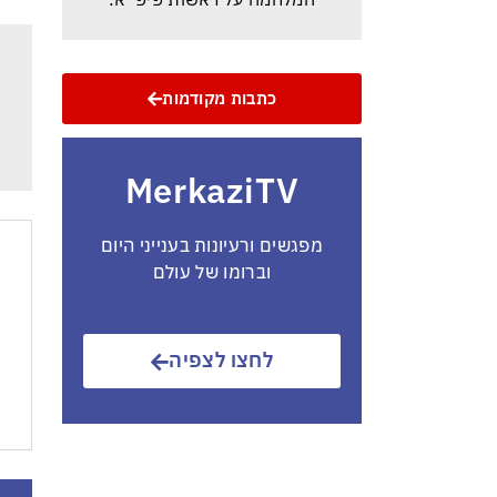
הכסף הערבי עלול לנצח ולסכן את
הכדורגל האירופי וכמובן גם את
הישראלי
כתבות מקודמות
מי היה מאמין שבאר שבע תנצח
את הכוכב האדום?
MerkaziTV
איטליה בוערת: 27 הערים
הגדולות בכוננות אדומה
מפגשים ורעיונות בענייני היום
וברומו של עולם
הסלמה במלחמת פוטין – זלנסקי:
מתקפת טילים על קייב
לחצו לצפיה
נהר הדנובה מתייבש ועשר
המדינות האירופיות שבתחומן הוא
עובר מידרדרות במהירות
כשההשלכות יגיעו בקרוב מאוד גם
לישראל