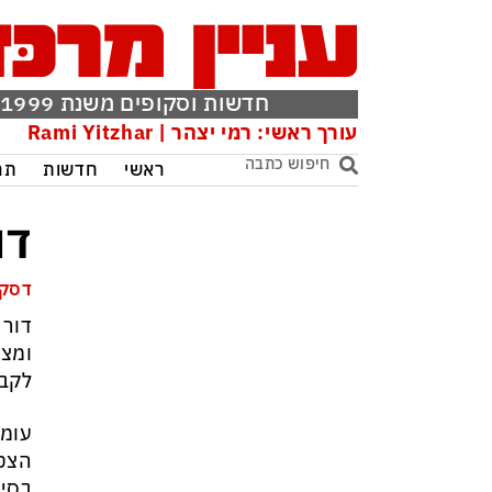
חדשות וסקופים משנת 1999
עורך ראשי: רמי יצהר | Rami Yitzhar
ראשי
חדשות
תר
דו
דסק 
דור 
ומצט
לקבו
עומר
הצטר
בסיו