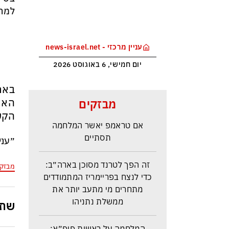
למרו
עניין מרכזי - news-israel.net
יום חמישי, 6 באוגוסט 2026
באר
איראן: יש הסכמות עם עומאן לגבי
הארי
מבזקים
תפעול משותף של מצר הורמוז –
הקשר
אם טראמפ יאשר המלחמה
תסתיים
״עני
זה הפך לטרנד מסוכן בארה״ב:
מבזק
כדי לנצח בפריימריז המתמודדים
מתחרים מי מתעב יותר את
ממשלת נתניהו
שתפ
המלחמה על ראשות פיפ״א: