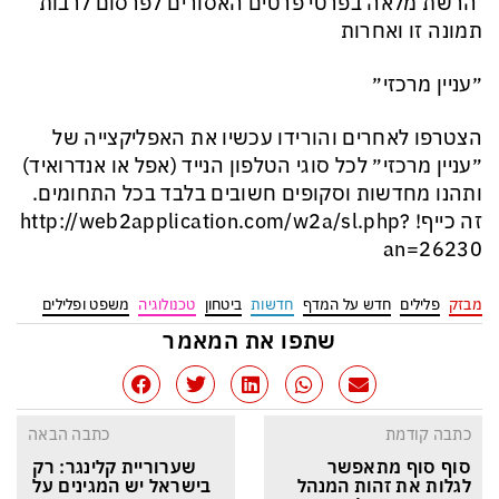
הרשת מלאה בפרטי פרטים האסורים לפרסום לרבות
תמונה זו ואחרות
״עניין מרכזי״
הצטרפו לאחרים והורידו עכשיו את האפליקצייה של
״עניין מרכזי״ לכל סוגי הטלפון הנייד (אפל או אנדרואיד)
ותהנו מחדשות וסקופים חשובים בלבד בכל התחומים.
זה כייף! http://web2application.com/w2a/sl.php?
an=26230
מבזק
פלילים
חדש על המדף
חדשות
ביטחון
טכנולוגיה
משפט ופלילים
שתפו את המאמר
כתבה קודמת
כתבה הבאה
סוף סוף מתאפשר 
שערוריית קלינגר: רק 
לגלות את זהות המנהל 
בישראל יש המגינים על 