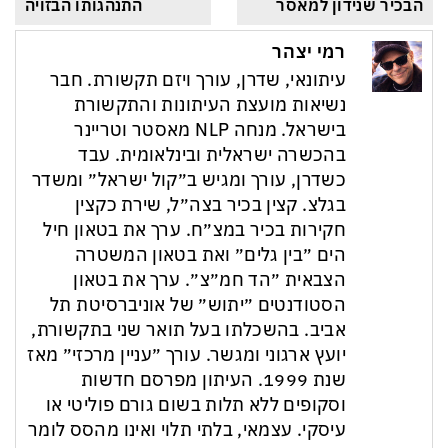
הבכיר שנידון למאסר
התנהגותו הבזויה
רמי יצהר
עיתונאי, שדרן, עורך ויזם תקשורת. חבר
נשיאות מועצת העיתונות והתקשורת
בישראל. מנחה NLP מאסטר וטריינר
בהכשרה ישראלית ובינלאומית. עבד
כשדרן, עורך ומגיש ב״קול ישראל״ ומשדר
בגלצ. קצין בכיר בצה״ל, שירת כקצין
חקירות בכיר במצ״ח. ערך את בטאון חיל
הים ״בין גלים״ ואת בטאון המשטרה
הצבאית ״הד חמ״צ״. ערך את בטאון
הסטודנטים ״יתוש״ של אוניברסיטת תל
אביב. בהשכלתו בעל תואר שני בתקשורת,
יועץ ארגוני ומגשר. עורך ״עניין מרכזי״ מאז
שנת 1999. העיתון מפרסם חדשות
וסקופים ללא תלות בשום גורם פוליטי או
עיסקי. עצמאי, בלתי תלוי ואינו מהסס לומר