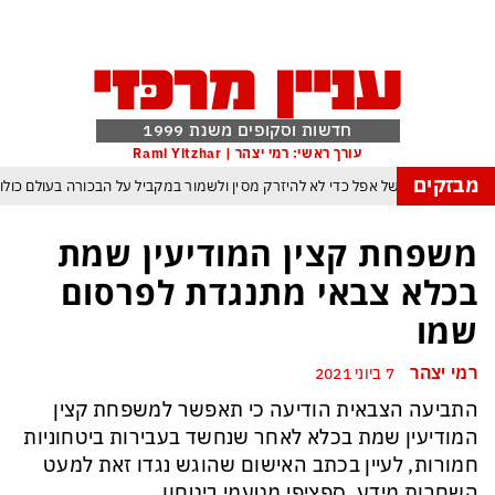
חדשות וסקופים משנת 1999
עורך ראשי: רמי יצהר | Rami Yitzhar
מבזקים
הטריק של אפל כדי לא להיזרק מסין ולשמור במקביל על הבכורה בעולם כולו
הבינה המלאכותית: ByteDance מאמנת מפלצת של טריליוני פרמטרים
משפחת קצין המודיעין שמת
רנג של טראמפ המאיים למוטט את כלכלת ארה״ב ומבודד את ישראל יותר מאי פעם
בכלא צבאי מתנגדת לפרסום
פקיסטן הגרעינית חותמות על הסכם הגנה המשנה מהיסוד את מאזן הכוחות באזורנו
שמו
 במשחק חסר החשיבות מדגישה את התגברות החוליגניזם הפראי בכדורגל הישראלי
רמי יצהר
7 ביוני 2021
יפ״א: הכסף הערבי עלול לנצח ולסכן את הכדורגל האירופי וכמובן גם את הישראלי
התביעה הצבאית הודיעה כי תאפשר למשפחת קצין
המודיעין שמת בכלא לאחר שנחשד בעבירות ביטחוניות
חמורות, לעיין בכתב האישום שהוגש נגדו זאת למעט
השחרות מידע. ספציפי מטעמי ביטחון