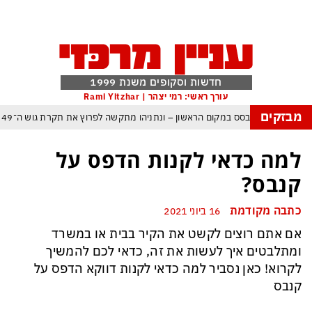
חדשות וסקופים משנת 1999
עורך ראשי: רמי יצהר | Rami Yitzhar
מבזקים
ל – איזנקוט מתבסס במקום הראשון – ונתניהו מתקשה לפרוץ את תקרת גוש ה־49
העולם נכנס לעידן המסוכן ביותר זה עשרות שנים – ובריטניה עלולה לשלם מחיר כבד
למה כדאי לקנות הדפס על
עם עומאן לגבי תפעול משותף של מצר הורמוז – אם טראמפ יאשר המלחמה תסתיים
קנבס?
מי היה מאמין שבאר שבע תנצח את הכוכב האדום?
כתבה מקודמת
16 ביוני 2021
ה ומיירטים להגנה – טראמפ נשאר רק עם ציוצי האיום המגוחכים שלא מזיזים לטהרן
אם אתם רוצים לקשט את הקיר בבית או במשרד
דום כמדיניות: כך הפכה ההוצאה להורג לכלי ההרתעה המרכזי של המשטר האיראני
ומתלבטים איך לעשות את זה, כדאי לכם להמשיך
, א-סיסי, ארדואן ושליט קטאר מכנסים פגישת ״כיפה אדומה״ לנתניהו בנושא עזה
לקרוא! כאן נסביר למה כדאי לקנות דווקא הדפס על
קנבס