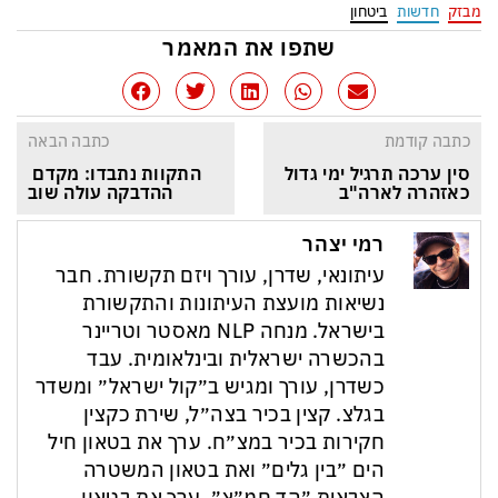
מבזק
חדשות
ביטחון
שתפו את המאמר
כתבה קודמת
כתבה הבאה
סין ערכה תרגיל ימי גדול 
התקוות נתבדו: מקדם 
כאזהרה לארה"ב
ההדבקה עולה שוב
רמי יצהר
עיתונאי, שדרן, עורך ויזם תקשורת. חבר
נשיאות מועצת העיתונות והתקשורת
בישראל. מנחה NLP מאסטר וטריינר
בהכשרה ישראלית ובינלאומית. עבד
כשדרן, עורך ומגיש ב״קול ישראל״ ומשדר
בגלצ. קצין בכיר בצה״ל, שירת כקצין
חקירות בכיר במצ״ח. ערך את בטאון חיל
הים ״בין גלים״ ואת בטאון המשטרה
הצבאית ״הד חמ״צ״. ערך את בטאון