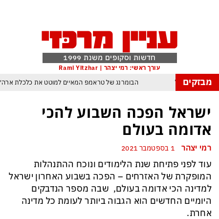
חדשות וסקופים משנת 1999
עורך ראשי: רמי יצהר | Rami Yitzhar
מבזקים
התאחד נגד ישראל
הבומרנג של טראמפ המאיים למוטט את כלכלת ארה״
מתחת לרדאר: טורקיה, סעודיה ופקיסטן הגרעינית חותמות על הסכם הגנה המשנ
ישראל הפכה השבוע להכי
סתיים
התקיפה החריגה במשחק חסר החשיבות מדגישה את התגברות הח
אדומה בעולם
המלחמה על ראשות פיפ״א: הכסף הערבי עלול לנצח ולסכן את הכדור
רמי יצהר
1 בספטמבר 2021
בה מתייבש ועשר המדינות האירופיות שבתחומן הוא עובר מידרדרות במהירות כשההש
עוד לפני פתיחת שנת הלימודים ונוכח ההתנהלות
האוצר הסודי של העשירים נפרץ: פריצת הענק בליכטנשטיין עלולה להפוך לס
המופקרת של האזרחים – הפכה בשבוע האחרון ישראל
קבלו את סוד הנתיב הקל והבא ביותר להגשמה עצמית בדיוק בזמן ד
למדינה הכי אדומה בעולם, שבה מספר הנדבקים
היומיים החדשים הוא הגבוה ביותר לעומת כל מדינה
אחרת.