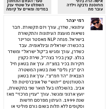
אישה הרה בלתי 
סער: העולם התחתון 
מחוסנת נדבקה וילדה 
השתלט על שטחי ענק 
עובר מת
במדינה ומאיים על קיומה
רמי יצהר
עיתונאי, שדרן, עורך ויזם תקשורת. חבר
נשיאות מועצת העיתונות והתקשורת
בישראל. מנחה NLP מאסטר וטריינר
בהכשרה ישראלית ובינלאומית. עבד
כשדרן, עורך ומגיש ב״קול ישראל״ ומשדר
בגלצ. קצין בכיר בצה״ל, שירת כקצין
חקירות בכיר במצ״ח. ערך את בטאון חיל
הים ״בין גלים״ ואת בטאון המשטרה
הצבאית ״הד חמ״צ״. ערך את בטאון
הסטודנטים ״יתוש״ של אוניברסיטת תל
אביב. בהשכלתו בעל תואר שני בתקשורת,
יועץ ארגוני ומגשר. עורך ״עניין מרכזי״ מאז
שנת 1999. העיתון מפרסם חדשות
וסקופים ללא תלות בשום גורם פוליטי או