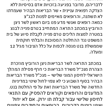
לדבריהם, מדובר בפגיעה בזכויות אדם בסיסיות ללא
הצדקה רפואית עניינית • שר הבריאות הבהיר שעמדתו
לא תשתנה, והרופאים מאיימים לפנות לבג"צ
כמאה רופאים ואנשי מדע פנו ביום ראשון לשר ניצן
הורוביץ במכתב התראה המתחייב בטרם פנייה לבגצ
במטרה למצות הליכים טרם פנייה לקבלת סיוע של בית
המשפט נגד ההחלטה המסוכנת והבלתי חוקתית
שממשלת בנט מנסה לכפות על כלל הציבור מגיל 12
ומעלה.
במכתב התראה לשר הבריאות ניצן הורוביץ מוזכרת
הצהרת מנכ״ל משרד הבריאות כי חרף פסילת המהלך
הישראלי לחיסון המוני שלישי – מנכ"ל משרד הבריאות
הבהיר בסוף השבוע כי לא צפוי לחול שינוי במדיניות
החדשה של משרד הבריאות זאת על פי החלטת בנט.
המדענים והרופאים וקוראים להפסיק עם התנאי
לחיסון שלישי עבור קבלת תו ירוק. אם לא יחול
שינוי בימים הקרובים, הרופאים והחוקרים צפויים