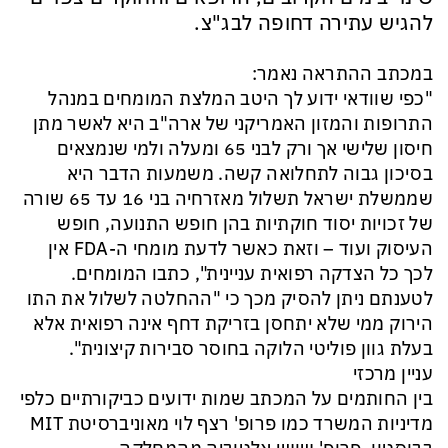
להגיש עתירה דחופה לבג"צ.
במכתב ההתראה נאמר:
"כפי שוודאי ידוע לך היטב המלצת המומחים במנהל
התרופות והמזון האמריקני של ארה"ב היא לאשר מתן
חיסון שלישי אך ורק לבני 65 ומעלה ולמי שנמצאים
בסיכון גבוה לתחלואה קשה. משמעות הדבר היא
שממשלת ישראל תשלול מאזרחיה בני 16 עד 65 שורה
של זכויות יסוד חוקתיות בהן חופש התנועה, חופש
העיסוק ועוד – וזאת כאשר לדעת מומחי ה-FDA אין
לכך כל הצדקה רפואית עניינית", כתבו המומחים.
לטענתם ניתן להסיק מכך כי "ההחלטה לשלול את התו
הירוק ממי שלא יתחסן בזריקת דחף אינה רפואית אלא
בעלת גוון פוליטי הלוקה בחוסר סבירות קיצונית".
עניין מרכזי
בין החותמים על המכתב שמות ידועים כביקורתיים כלפי
מדיניות המשרד כמו פרופ' רצף לוי מאוניברסיטת MIT