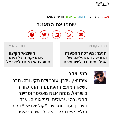
לבג"צ".
מבזק
ניתוחים
חדשות
בריאות
חדשות פנים
שתפו את המאמר
כתבה קודמת
כתבה הבאה
חגיגה: מערכת ההפעלה 
השמאל הקיצוני 
החדשה והמופלאה של 
האמריקני סיכל מימון 
אפל זמינה גם לישראלים
סיוע צבאי מיוחד לישראל
רמי יצהר
עיתונאי, שדרן, עורך ויזם תקשורת. חבר
נשיאות מועצת העיתונות והתקשורת
בישראל. מנחה NLP מאסטר וטריינר
בהכשרה ישראלית ובינלאומית. עבד
כשדרן, עורך ומגיש ב״קול ישראל״ ומשדר
בגלצ. קצין בכיר בצה״ל, שירת כקצין