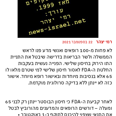
רמי יצהר
22 בספטמבר 2021
לא פחות מ-100 רופאים ואנשי מדע פנו לראש
הממשלה ולשר הבריאות בדרישה שיבטל את התניית
התו הירוק בחיסון שלישי. הפנייה נעשית בעקבות
החלטת ה-FDA לאסור חיסון שלישי למי שטרם מלאו לו
65 אלא בנסיבות מיוחדות ובאישור רופא מיוחד. אישור
כזה לא יינתן ללא בדיקה סרולוגית מוקדמת.
לאחר קביעת ה-FDA כי חיסון הבוסטר יינתן רק לבני 65
ומעלה – דורשים הרופאים והמדענים מהורוביץ לבטל
את התנאי שצפוי להיכנס לתוקף ב-1 באוקטובר •