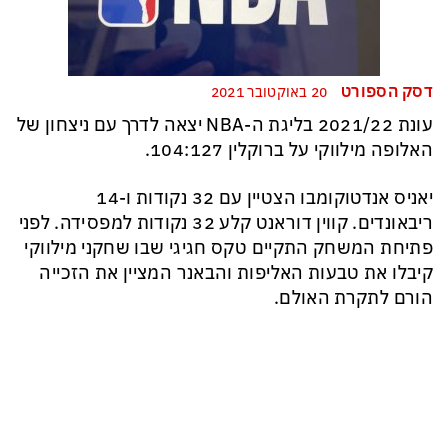
דסק הספורט
20 באוקטובר 2021
עונת 2021/22 בליגת ה-NBA יצאה לדרך עם ניצחון של
האלופה מילווקי על ברוקלין 104:127.
יאניס אנדטוקומבו הצטיין עם 32 נקודות ו-14
ריבאונדים. קווין דוראנט קלע 32 נקודות למפסידה. לפני
פתיחת המשחק התקיים טקס חגיגי שבו שחקני מילווקי
קיבלו את טבעות האליפות והבאנר המציין את הזכייה
הורם לתקרת האולם.