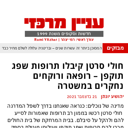
חדשות וסקופים משנת 1999
עורך ראשי: רמי יצהר | Rami Yitzhar
מבזקים
העולם נכנס לעידן המסוכן ביותר זה עשרות שנים – ובריטניה עלולה לשלם מחיר כבד
עם עומאן לגבי תפעול משותף של מצר הורמוז – אם טראמפ יאשר המלחמה תסתיים
חולי סרטן קיבלו תרופות שפג
מי היה מאמין שבאר שבע תנצח את הכוכב האדום?
תוקפן – רופאה ורוקחים
ה ומיירטים להגנה – טראמפ נשאר רק עם ציוצי האיום המגוחכים שלא מזיזים לטהרן
נחקרים במשטרה
דום כמדיניות: כך הפכה ההוצאה להורג לכלי ההרתעה המרכזי של המשטר האיראני
יהושע יונתן
21 בדצמבר 2021
, א-סיסי, ארדואן ושליט קטאר מכנסים פגישת ״כיפה אדומה״ לנתניהו בנושא עזה
מדינה של נוכלים: כנראה שאנחנו בדרך לשפל המדרגה
חולי סרטן רכשו בממון רב תרופות שאמורות לסייע
להם ולהקל על סיבלם. בבית המרחקת של בית החולים
מכרו להם תרופות שפג תוקפן ויעילותן מוטלת בספק.