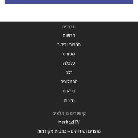
מדורים
חדשות
תרבות ובידור
ספורט
כלכלה
רכב
טכנולוגיה
בריאות
תיירות
קישורים מומלצים
MerkaziTV
מוצרים ושירותים – כתבות מקודמות