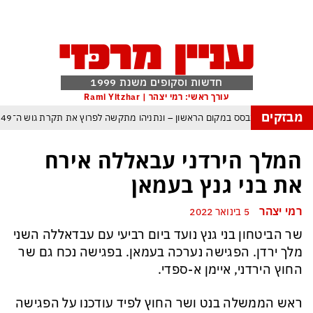
חדשות וסקופים משנת 1999
עורך ראשי: רמי יצהר | Rami Yitzhar
מבזקים
אל – איזנקוט מתבסס במקום הראשון – ונתניהו מתקשה לפרוץ את תקרת גוש ה־49
 העולם נכנס לעידן המסוכן ביותר זה עשרות שנים – ובריטניה עלולה לשלם מחיר כבד
המלך הירדני עבאללה אירח
 עם עומאן לגבי תפעול משותף של מצר הורמוז – אם טראמפ יאשר המלחמה תסתיים
את בני גנץ בעמאן
מי היה מאמין שבאר שבע תנצח את הכוכב האדום?
רמי יצהר
5 בינואר 2022
פה ומיירטים להגנה – טראמפ נשאר רק עם ציוצי האיום המגוחכים שלא מזיזים לטהרן
שר הביטחון בני גנץ נועד ביום רביעי עם עבדאללה השני
רדום כמדיניות: כך הפכה ההוצאה להורג לכלי ההרתעה המרכזי של המשטר האיראני
מלך ירדן. הפגישה נערכה בעמאן. בפגישה נכח גם שר
פ, א-סיסי, ארדואן ושליט קטאר מכנסים פגישת ״כיפה אדומה״ לנתניהו בנושא עזה
החוץ הירדני, איימן א-ספדי.
ראש הממשלה בנט ושר החוץ לפיד עודכנו על הפגישה