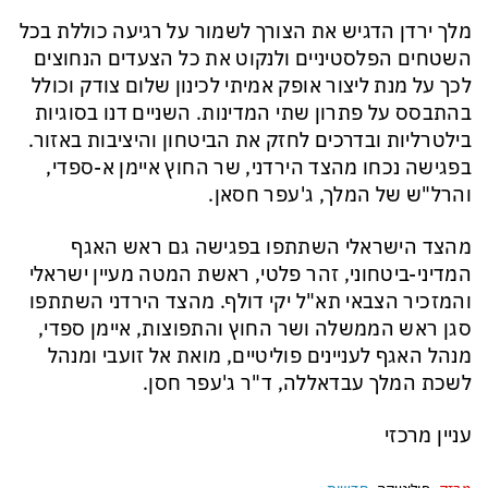
מלך ירדן הדגיש את הצורך לשמור על רגיעה כוללת בכל
השטחים הפלסטיניים ולנקוט את כל הצעדים הנחוצים
לכך על מנת ליצור אופק אמיתי לכינון שלום צודק וכולל
בהתבסס על פתרון שתי המדינות. השניים דנו בסוגיות
בילטרליות ובדרכים לחזק את הביטחון והיציבות באזור.
בפגישה נכחו מהצד הירדני, שר החוץ איימן א-ספדי,
והרל"ש של המלך, ג'עפר חסאן.
מהצד הישראלי השתתפו בפגישה גם ראש האגף
המדיני-ביטחוני, זהר פלטי, ראשת המטה מעיין ישראלי
והמזכיר הצבאי תא"ל יקי דולף. מהצד הירדני השתתפו
סגן ראש הממשלה ושר החוץ והתפוצות, איימן ספדי,
מנהל האגף לעניינים פוליטיים, מואת אל זועבי ומנהל
לשכת המלך עבדאללה, ד"ר ג'עפר חסן.
עניין מרכזי