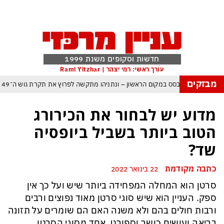
חדשות וסקופים משנת 1999
עורך ראשי: רמי יצהר | Rami Yitzhar
מבזקים
ל – איזנקוט מתבסס במקום הראשון – ונתניהו מתקשה לפרוץ את תקרת גוש ה־49
העולם נכנס לעידן המסוכן ביותר זה עשרות שנים – ובריטניה עלולה לשלם מחיר כבד
מדוע יש לבחור את הכירורג
עם עומאן לגבי תפעול משותף של מצר הורמוז – אם טראמפ יאשר המלחמה תסתיים
הטוב ביותר בשביל ביופסיה
מי היה מאמין שבאר שבע תנצח את הכוכב האדום?
שד?
פה ומיירטים להגנה – טראמפ נשאר רק עם ציוצי האיום המגוחכים שלא מזיזים לטהרן
כתבה מקודמת
22 בינואר 2022
דום כמדיניות: כך הפכה ההוצאה להורג לכלי ההרתעה המרכזי של המשטר האיראני
סרטן הוא המחלה המפחידה ביותר שיש ועל כך אין
, א-סיסי, ארדואן ושליט קטאר מכנסים פגישת ״כיפה אדומה״ לנתניהו בנושא עזה
ספק. העניין הוא שיש סוגי סרטן מאוד נפוצים ורבים
ורבות חולים בהם ולא משנה האם הם שומרים על תזונה
בריאה ועושים כושר וספורט. אחד מסוגי הסרטן