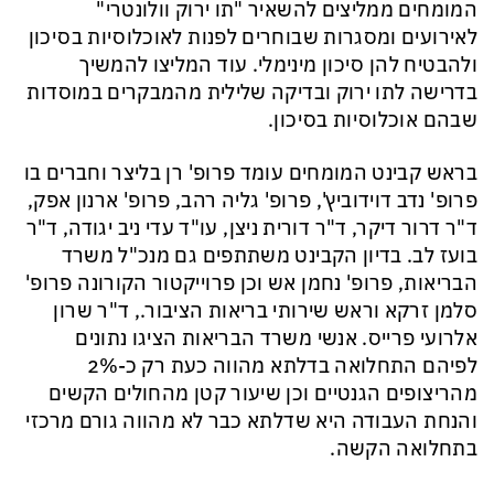
המומחים ממליצים להשאיר "תו ירוק וולונטרי"
לאירועים ומסגרות שבוחרים לפנות לאוכלוסיות בסיכון
ולהבטיח להן סיכון מינימלי. עוד המליצו להמשיך
בדרישה לתו ירוק ובדיקה שלילית מהמבקרים במוסדות
שבהם אוכלוסיות בסיכון.
בראש קבינט המומחים עומד פרופ' רן בליצר וחברים בו
פרופ' נדב דוידוביץ', פרופ' גליה רהב, פרופ' ארנון אפק,
ד"ר דרור דיקר, ד"ר דורית ניצן, עו"ד עדי ניב יגודה, ד"ר
בועז לב. בדיון הקבינט משתתפים גם מנכ"ל משרד
הבריאות, פרופ' נחמן אש וכן פרוייקטור הקורונה פרופ'
סלמן זרקא וראש שירותי בריאות הציבור., ד"ר שרון
אלרועי פרייס. אנשי משרד הבריאות הציגו נתונים
לפיהם התחלואה בדלתא מהווה כעת רק כ-2%
מהריצופים הגנטיים וכן שיעור קטן מהחולים הקשים
והנחת העבודה היא שדלתא כבר לא מהווה גורם מרכזי
בתחלואה הקשה.