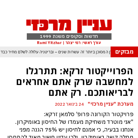
חדשות וסקופים משנת 1999
עורך ראשי: רמי יצהר | Rami Yitzhar
מבזקים
העולם נכנס לעידן המסוכן ביותר זה עשרות שנים – ובריטניה עלולה לשלם מחיר כבד
עם עומאן לגבי תפעול משותף של מצר הורמוז – אם טראמפ יאשר המלחמה תסתיים
הפרוייקטור זרקא: תתרגלו
מי היה מאמין שבאר שבע תנצח את הכוכב האדום?
למחשבה שרק אתם אחראים
ה ומיירטים להגנה – טראמפ נשאר רק עם ציוצי האיום המגוחכים שלא מזיזים לטהרן
לבריאותכם. רק אתם
דום כמדיניות: כך הפכה ההוצאה להורג לכלי ההרתעה המרכזי של המשטר האיראני
מערכת "עניין מרכזי"
24 בינואר 2022
, א-סיסי, ארדואן ושליט קטאר מכנסים פגישת ״כיפה אדומה״ לנתניהו בנושא עזה
פרויקטור הקורונה פרופ' סלמאן זרקא:
"אני מוטרד משחיקת מעמדו של החיסון באומיקרון.
אנחנו בבעיה, כי אמנם לחיסון יש 75% הגנה מפני
מחלה קשה באומיקרון, ולכן עדיין חשוב מאוד להתחסן,