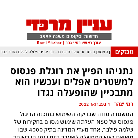
חדשות וסקופים משנת 1999
עורך ראשי: רמי יצהר | Rami Yitzhar
מבזקים
העולם נכנס לעידן המסוכן ביותר זה עשרות שנים – ובריטניה עלולה לשלם מחיר כבד
עם עומאן לגבי תפעול משותף של מצר הורמוז – אם טראמפ יאשר המלחמה תסתיים
נתניהו הפיץ את רוגלת פגסוס
מי היה מאמין שבאר שבע תנצח את הכוכב האדום?
למשטרים אפלים ועכשיו הוא
ה ומיירטים להגנה – טראמפ נשאר רק עם ציוצי האיום המגוחכים שלא מזיזים לטהרן
מתבכיין שהופעלה נגדו
דום כמדיניות: כך הפכה ההוצאה להורג לכלי ההרתעה המרכזי של המשטר האיראני
רמי יצהר
4 בפברואר 2022
, א-סיסי, ארדואן ושליט קטאר מכנסים פגישת ״כיפה אדומה״ לנתניהו בנושא עזה
המשטרה מודה שבדיקת השימוש בתוכנת הריגול
פגסוס של NSO העלתה שימוש מסוים בחקירות של
שלמה פילבר, אחד מעדי המדינה בתיק 4000 שבו
מואשם ראש הממשלה לשעבר בנימין נתניהו בשוחד,