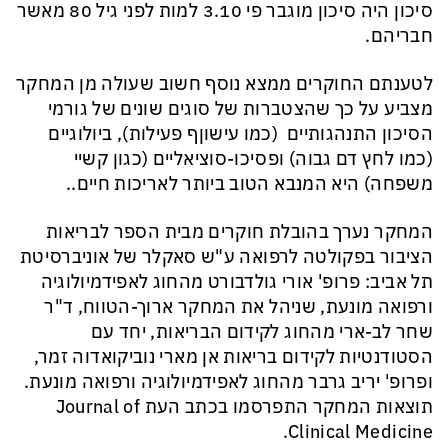
סיכון היה סיכון מוגבר פי 3.
10
למות לפני גיל 80 מאשר
חבריהם
.
לטענתם החוקרים ממצא נוסף
חשוב
שעולה מן המחקר
מצביע על כך
שהצטברות של
סוגי
ם
שונים של
גורמי
הסיכון
התנהגותיים (
כמו
עישון
ף
פעילות),
ביולוגיים
(כמו
לחץ דם גבוה
) ופסיכו-סוציאליים (כגון קשיי
משפחה) היא
המנבא הטוב ביותר לאריכות חיים
.
.
המחקר
נערך בהובלת חוקרים מבית הספר לבריאות
הציבור בפקולטה לרפואה ע"ש סאקלר של אוניברסיטת
תל אביב:
פרופ'
אורי
גולדבורט
מהחוג לאפידמיולוגיה
ורפואה מונעת,
שניהל
את המחקר ארוך-הטווח, ד"ר
שחר לב-ארי
מ
החוג לקידום הבריאות,
יחד עם
הסטודנטיות לקידום בריאות אן מארי
נוביק
ואדוה זמר,
ופרופ' יריב גרבר
מהחוג לאפידמיולוגיה ורפואה מונעת.
תוצאות המחקר התפרסמו
בכתב העת
Journal of
.
Clinical Medicine