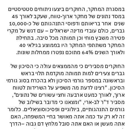
במסגרת המחקר, החוקרים
ביצע
ו ניתוחים סטטיסטיים
במסד נתונים של מחקר ארוך-טווח,
ש
עקב לאורך
45
שנים
א
חר בריאותם ודפוסי התנהגותם של כ-10,000
גברים, כולם עובדי מדינה ישראלים – עם דגש על מקרי
פטירה משבץ מוחי וכן תמותה מכל סיבה.
בתחילת
המחקר
משתתפי המחקר היו
בממוצע בגילאי 40
ולאורך השנים 64% מתוכם נפטרו ממחלות שונות.
החוקרים מסבירים כי מהממצאים עולה כי הסיכון של
גברים צעירים למות תמותה מוקדמת תלוי בראש
ובראשונה
במספר גורמי הסיכון ולא בהכרח בסוג גורמי
הסיכון.
"רצינו לדעת מה משפיע על השרידות לטווח
ארוך, לאורך כמעט ארבעה וחצי עשורים של נתונים",
מסביר ד"ר לב-ארי, "ומצאנו
כי
מדובר בשילוב של
גורמים התנהגותיים, ביולוגיים ופסיכוסוציאליים. כלומר
זה לא רק עד כמה אתה מאושר
בחיי המשפחה
, האם
אתה מעשן או האם אתה
סובל מלחץ דם גבוה
–
ה
דרך