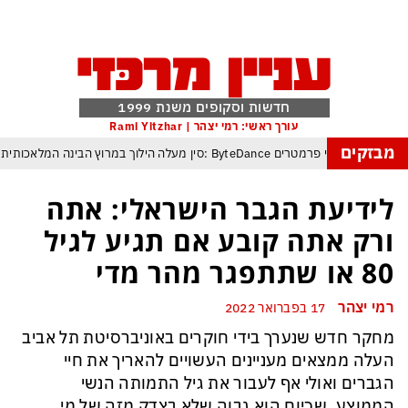
חדשות וסקופים משנת 1999
עורך ראשי: רמי יצהר | Rami Yitzhar
מבזקים
הבינה המלאכותית: ByteDance מאמנת מפלצת של טריליוני פרמטרים
רנג של טראמפ המאיים למוטט את כלכלת ארה״ב ומבודד את ישראל יותר מאי פעם
לידיעת הגבר הישראלי: אתה
פקיסטן הגרעינית חותמות על הסכם הגנה המשנה מהיסוד את מאזן הכוחות באזורנו
ורק אתה קובע אם תגיע לגיל
 במשחק חסר החשיבות מדגישה את התגברות החוליגניזם הפראי בכדורגל הישראלי
80 או שתתפגר מהר מדי
יפ״א: הכסף הערבי עלול לנצח ולסכן את הכדורגל האירופי וכמובן גם את הישראלי
רמי יצהר
17 בפברואר 2022
 שבתחומן הוא עובר מידרדרות במהירות כשההשלכות יגיעו בקרוב מאוד גם לישראל
מחקר חדש שנערך בידי חוקרים ב
אוניברסיטת תל אביב
פרץ: פריצת הענק בליכטנשטיין עלולה להפוך לסיוט של אלפי בעלי הון ברחבי העולם
העלה ממצאים מעניינים העשויים להאריך את חיי
הגברים ואולי אף לעבור את גיל התמותה הנשי
הממוצע, שכיום הוא גבוה שלא בצדק מזה של מי