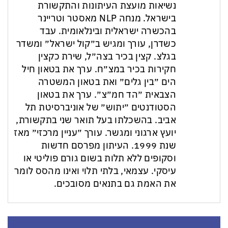
נשיאות מועצת העיתונות והתקשורת
בישראל. מנחה NLP מאסטר וטריינר
בהכשרה ישראלית ובינלאומית. עבד
כשדרן, עורך ומגיש ב״קול ישראל״ ומשדר
בגלצ. קצין בכיר בצה״ל, שירת כקצין
חקירות בכיר במצ״ח. ערך את בטאון חיל
הים ״בין גלים״ ואת בטאון המשטרה
הצבאית ״הד חמ״צ״. ערך את בטאון
הסטודנטים ״יתוש״ של אוניברסיטת תל
אביב. בהשכלתו בעל תואר שני בתקשורת,
יועץ ארגוני ומגשר. עורך ״עניין מרכזי״ מאז
שנת 1999. העיתון מפרסם חדשות
וסקופים ללא תלות בשום גורם פוליטי או
עיסקי. עצמאי, בלתי תלוי ואינו מהסס לומר
את האמת גם בתנאים מסובכים.