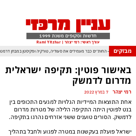
חדשות וסקופים משנת 1999
עורך ראשי: רמי יצהר | Rami Yitzhar
מבזקים
הברית החדשה — החות׳ים כבר מעמידים את סעודיה, טורקיה ופקיסטן במבחן דרמט
שינוי בתקנון יפחית למינימום ניצחונות טכניים בעקבות פיצוץ משחקים בשל חוליגניז
באישור פוטין: תקיפה ישראלית
הטריק של אפל כדי לא להיזרק מסין ולשמור במקביל על הבכורה בעולם כול
מדרום לדמשק
וץ הבינה המלאכותית: ByteDance מאמנת מפלצת של טריליוני פרמטרים
רמי יצהר
7 במרץ 2022
מרנג של טראמפ המאיים למוטט את כלכלת ארה״ב ומבודד את ישראל יותר מאי פע
אחת התוצאות המיידיות הגלויות למגעים התכופים בין
: העולם נכנס לעידן המסוכן ביותר זה עשרות שנים – ובריטניה עלולה לשלם מחיר כב
בנט לפוטין היתה התקיפה הלילה של מטרות מדרום
 עם עומאן לגבי תפעול משותף של מצר הורמוז – אם טראמפ יאשר המלחמה תסתיי
לדמשק. הסורים טוענים ששני אזרחים נהרגו בתקיפה.
ישראל פועלת בעקשנות במטרה לפגוע ולחבל בתהליך