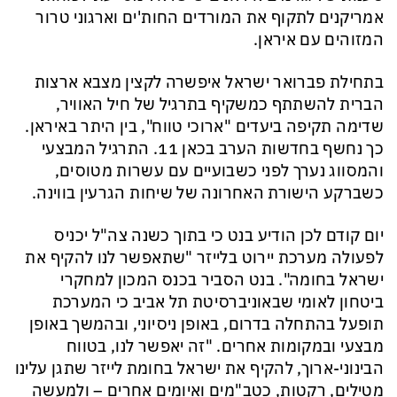
אמריקנים לתקוף את המורדים החות'ים וארגוני טרור
המזוהים עם איראן.
בתחילת פברואר ישראל איפשרה לקצין מצבא ארצות
הברית להשתתף כמשקיף בתרגיל של חיל האוויר,
שדימה תקיפה ביעדים "ארוכי טווח", בין היתר באיראן.
כך נחשף בחדשות הערב בכאן 11. התרגיל המבצעי
והמסווג נערך לפני כשבועיים עם עשרות מטוסים,
כשברקע הישורת האחרונה של שיחות הגרעין בווינה.
יום קודם לכן הודיע בנט כי בתוך כשנה צה"ל יכניס
לפעולה מערכת יירוט בלייזר "שתאפשר לנו להקיף את
ישראל בחומה". בנט הסביר בכנס המכון למחקרי
ביטחון לאומי שבאוניברסיטת תל אביב כי המערכת
תופעל בהתחלה בדרום, באופן ניסיוני, ובהמשך באופן
מבצעי ובמקומות אחרים. "זה יאפשר לנו, בטווח
הבינוני-ארוך, להקיף את ישראל בחומת לייזר שתגן עלינו
מטילים, רקטות, כטב"מים ואיומים אחרים – ולמעשה