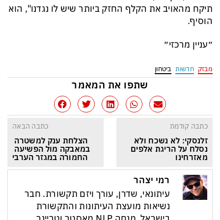
תיקח מהאויב את הקלף החזק ביותר שיש לו נגדנו", הוא
הוסיף.
״עניין מרכזי״
מבזק
חדשות
ביטחון
שתפו את המאמר
כתבה קודמת
כתבה הבאה
זלנסקי: לא נשכח ולא 
הצלחת ענק למשטרה 
נסלח על הריגת אלפים 
במאבקה מול הפשיעה 
מאזרחינו
החמורה במגזר הערבי
רמי יצהר
עיתונאי, שדרן, עורך ויזם תקשורת. חבר
נשיאות מועצת העיתונות והתקשורת
בישראל. מנחה NLP מאסטר וטריינר