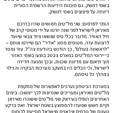
בשמי דמשק. גם סוכנות הידיעות הרשמית הסורית
דיווחה על פיצוצים בשמי דמשק.
הותר לפרסום: שני מל"טים חמושים שהיו בדרכם
מאיראן לישראל לפני שנה יורטו על ידי מטוסי קרב של
חיל האוויר. מדובר בכלי טיס שנשאו ציוד צבאי שיועד
לרצועת עזה. מטוסים מסוג "אדיר" הם שיירטו אותם –
"לראשונה בעולם", כך הודגש בהודעת צה"ל. עוד נמסר
כי יירוטי המל"טים במארס 2021 בוצעו בשמי האזור
תוך תיאום עם מדינות שכנות, ובכך נמנעה חדירה
לישראל, וכי הכלים היו במעקב מערכות הבקרה והגילוי
במהלך כל טיסתם.
במערכת הביטחון נערכים לאפשרות של מתקפת
מל"טים מאיראן ומעריכים שנסיונות לכך יימשכו. בימים
האחרונים הופלו בעיראק שני מל"טים ששוגרו מאיראן
וקיים חשש שנועדו להתפוצץ בשטח ישראל. זאת ברקע
טענות של גורמים איראנים שישראל מסייעת לכוחות