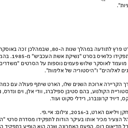
ות".
הארט פרץ לתודעה במהלך שנות ה-80, שבמהל
על תפקידו כלואי
מועמד לאוסקר שלוש פעמים נוספות על הסרטים "משדרים 
ים לאלוהים" ו"היסטוריה של אלימות".
ך הקריירה ארוכת השנים שלו, הארט שיתף פעולה עם כמה
טוריית הקולנוע, בהם סטיבן ספילברג, וודי אלן, וים ונדרס, נו
ס, דיויד קרוננברג, רידלי סקוט ועוד.
יליאם הארט, ב-2016, צילום: איי.פי.
 הצעיר מכיר אותו בעיקר הודות לתפקידו מסדרת סרטי "הנ
ל תדיאוס רוס. הפעם האחרונה שבה הוא הופיע בתפקיד ה