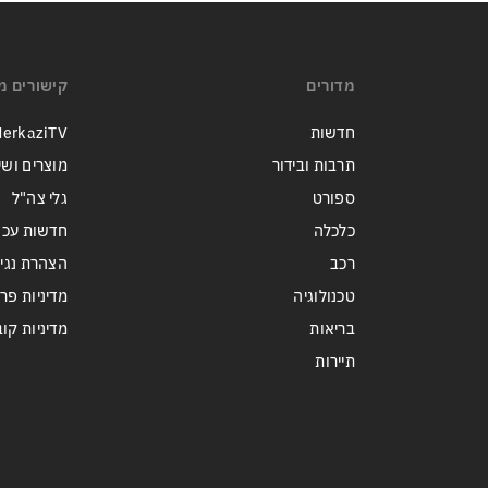
מדורים
קישורים מ
חדשות
erkaziTV
תרבות ובידור
מוצרים ושי
ספורט
גלי צה"ל
כלכלה
חדשות עכש
רכב
הצהרת נגי
טכנולוגיה
מדיניות פר
בריאות
מדיניות קובצי ie
תיירות