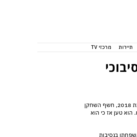
תיירות
מרכזי TV
יבוכי
שחקן הקולנוע ויליאם הארט מת בגיל 72 מסרטן הערמונית. בשנת 2018, חשף השחקן
הוא טען אז כי הוא
משפחתו בנסיבות