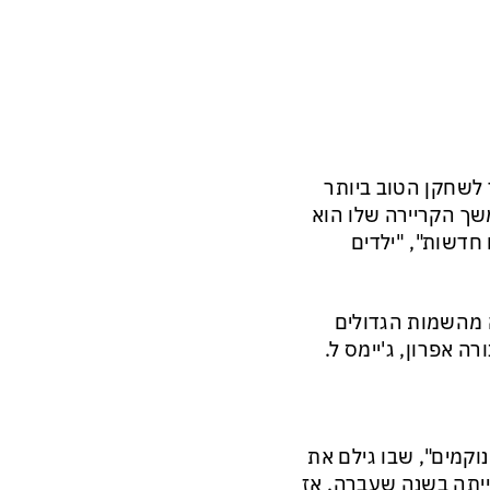
כן זכה באוסקר לשחקן הטוב ביותר
ס בסרט "נשיקת אשת העכביש" מ-1985. בהמשך הקריירה שלו הוא
חדשות", "ילדים
 מהשמות הגדולים
רה אפרון, ג'יימס ל.
וקמים", שבו גילם את
ייתה בשנה שעברה, אז