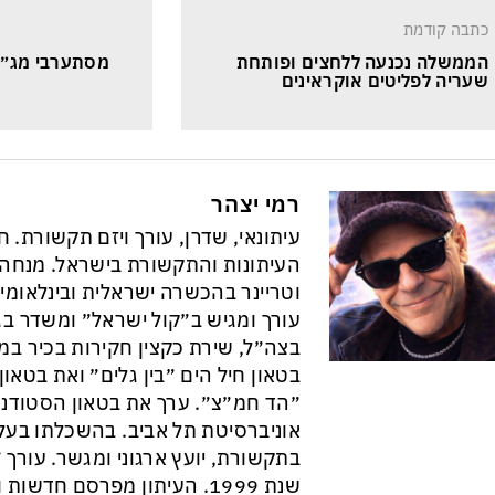
כתבה קודמת
הממשלה נכנעה ללחצים ופותחת 
מסתערבי מג״ב
שעריה לפליטים אוקראינים
רמי יצהר
עיתונאי, שדרן, עורך ויזם תקשורת. 
וטריינר בהכשרה ישראלית ובינלאומי
עורך ומגיש ב״קול ישראל״ ומשדר בגל
בצה״ל, שירת כקצין חקירות בכיר במ
בטאון חיל הים ״בין גלים״ ואת בטא
״הד חמ״צ״. ערך את בטאון הסטודנט
אוניברסיטת תל אביב. בהשכלתו בעל 
בתקשורת, יועץ ארגוני ומגשר. עורך ״
שנת 1999. העיתון מפרסם חדש