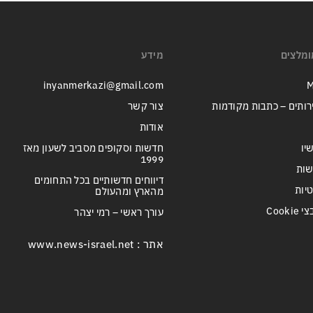
ומלצים
מידע
inyanmerkazi@gmail.com
M
רותים – כתבות מקודמות
צור קשר
אודות
יו
חדשות וסקופים מסביב לשעון מאז
1999
שות
דיווחים חדשותיים בכל התחומים
טיות
מהארץ ומהעולם
Cook
עורך ראשי – רמי יצהר
אתר : www.news-israel.net