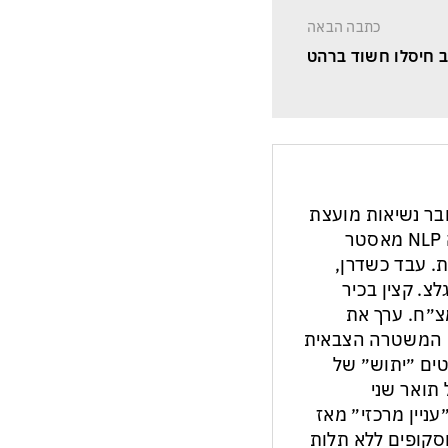
כתבה הבאה
 חיסלו חשוד ברהט
חבר נשיאות מועצת
העיתונות והתקשורת בישראל. מנחה NLP מאסטר
ת. עבד כשדרן,
צ. קצין בכיר
צ״ח. ערך את
ון המשטרה הצבאית
ים ״יתוש״ של
תואר שני
עניין מרכזי״ מאז
ות וסקופים ללא תלות