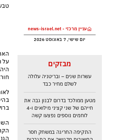
טבעי
עניין מרכזי - news-israel.net
יום שישי, 7 באוגוסט 2026
ראש הביון הבריטי מזהירה: העולם
מבזקים
נכנס לעידן המסוכן ביותר זה
היה 
עשרות שנים – ובריטניה עלולה
חורג
לשלם מחיר כבד
לאור
מטען ממולכד בדרום לבנון גבה את
בהיס
חייהם של שני קציני מילואים ו-4
ברוק
לוחמים נוספים נפצעו קשה
השחקן ו
התקיפה החריגה במשחק חסר
הקהל
החשיבות מדגישה את התגברות
הגנר