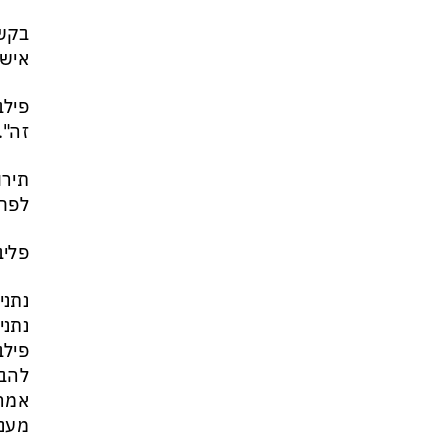
בקשר
אישר
פילב
זה".
תירו
לפחו
פליב
נתני
נתני
פילב
להבי
אמרת
מעני