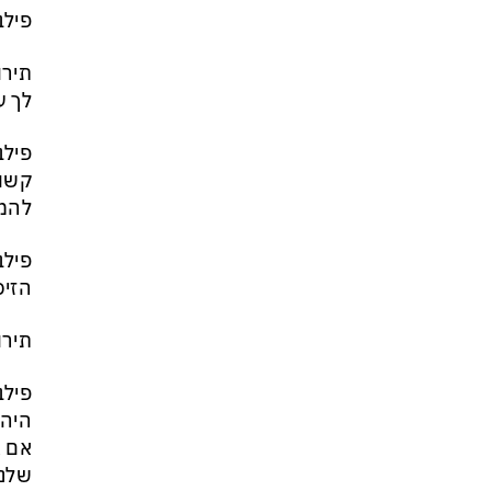
פילב
תירו
לך ע
פילב
קשור
להמש
פילב
הזיכ
תירו
פילב
היה 
אם א
שלנו