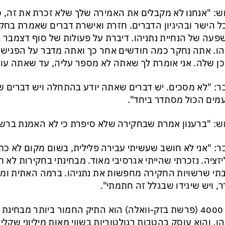
ש: "אנחנו לא מקבלים את האמירה שלך שלא זכרת את זה, כ
 הישר ובהיגיון הדברים. חזרת ואישרת דברים שאמרת בחק
עה של הנחיית נתניהו. דיברת על פעולות של סוף דצמבר 
הו. אתה נחקר כמה חודשים אחר כך ואתה מדבר על הפגישה
ן שלה. אני אומרת לך שאתה לא מספר עליה, עד שאתה עושה
ר: "לא מסכים. יש דברים שאתה יודע בהתחלה ויש דברים 
מים הכול מסתדר ביחד".
ש: "ברענון אמרת שבחקירה שלא סיפרת כי לא האמנת ברשו
ר: "אני לא חושב שעשיתי עבירה פלילית, בשום מקום לא כתו
יזציה. נזכרתי שהייתי אגרסיבי מאוד. מבחינתי בחקירות לא 
י שרשויות החקירה מחפשות את נתניהו. ברמה האתית ומינה
, ויש שיגידו שבגלל זה חתמתי".
תיק 4000 (פרשת בזק-וואלה) הוא התיק החמור ביותר מבחי
הו, והוא עוסק בהטבות רגולטוריות בשווי מאות מיליוני שקלי