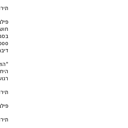
מי היה מאמין שבאר שבע תנצח
תירו
את הכוכב האדום?
פילב
בסגנ
דיבר
"הוא
היחי
רגוע
תירו
פילב
תירו