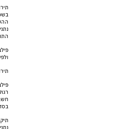
תירו
בשכל
ההשפ
נתני
התוכ
פילב
ולפע
תירו
פילב
רגול
חשבת
בסדר
נתני