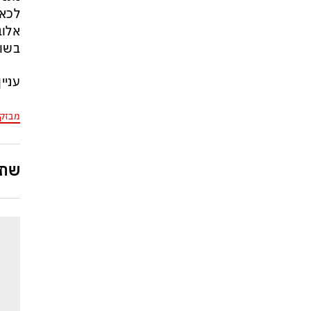
לכאו
אלוב
בשוח
עניי
מבזק
שתפ