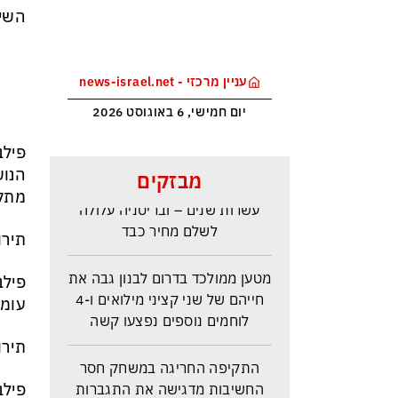
השיח
עניין מרכזי - news-israel.net
יום חמישי, 6 באוגוסט 2026
פילב
ראש הביון הבריטי מזהירה: העולם
הנוש
מבזקים
נכנס לעידן המסוכן ביותר זה
מתקד
עשרות שנים – ובריטניה עלולה
לשלם מחיר כבד
תירו
מטען ממולכד בדרום לבנון גבה את
פילב
חייהם של שני קציני מילואים ו-4
עומד
לוחמים נוספים נפצעו קשה
תירו
התקיפה החריגה במשחק חסר
החשיבות מדגישה את התגברות
פילב