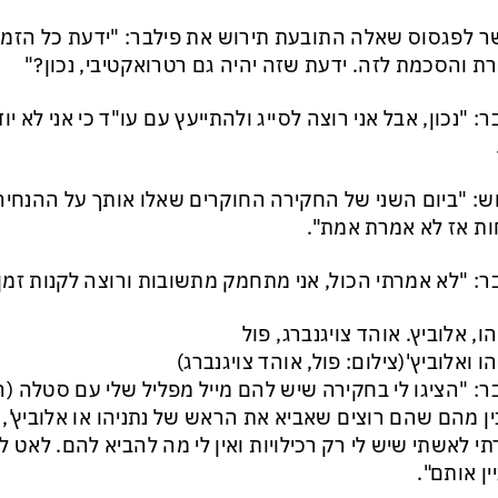
 לפגסוס שאלה התובעת תירוש את פילבר: "ידעת כל הזמן 
ת והסכמת לזה. ידעת שזה יהיה גם רטרואקטיבי, נכון?"
ר: "נכון, אבל אני רוצה לסייג ולהתייעץ עם עו"ד כי אני לא
ש: "ביום השני של החקירה החוקרים שאלו אותך על ההנחיה
ת אז לא אמרת אמת".
ר: "לא אמרתי הכול, אני מתחמק מתשובות ורוצה לקנות זמן"
הו, אלוביץ. אוהד צויגנברג, פול
הו ואלוביץ'(צילום: פול, אוהד צויגנברג)
ר: "הציגו לי בחקירה שיש להם מייל מפליל שלי עם סטלה (הנ
ן מהם שהם רוצים שאביא את הראש של נתניהו או אלוביץ',
י לאשתי שיש לי רק רכילויות ואין לי מה להביא להם. לאט ל
ין אותם".