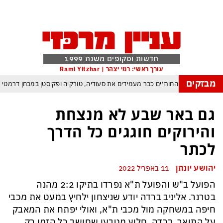
חדשות וסקופים משנת 1999
עורך ראשי: רמי יצהר | Rami Yitzhar
מבזקים
ברית החדשה — החות׳ים כבר מעמידים את סעודיה, טורקיה ופקיסטן במבחן דרמטי
שינוי בתקנון יפחית למינימום ניצחונות טכניים בעקבות פיצוץ משחקים בשל חוליגניזם
גם באר שבע לא מנצחת
הטריק של אפל כדי לא להיזרק מסין ולשמור במקביל על הבכורה בעולם כולו
והירוקים חוגגים כל הדרך
הבינה המלאכותית: ByteDance מאמנת מפלצת של טריליוני פרמטרים
לכתר
רנג של טראמפ המאיים למוטט את כלכלת ארה״ב ומבודד את ישראל יותר מאי פעם
יהושע יונתן
11 באפריל 2022
העולם נכנס לעידן המסוכן ביותר זה עשרות שנים – ובריטניה עלולה לשלם מחיר כבד
הפועל ב"ש והפועל ת"א נפרדו בתיקו 2:2 מהנה
עם עומאן לגבי תפעול משותף של מצר הורמוז – אם טראמפ יאשר המלחמה תסתיים
בטרנר. אליניב ברדה יודע שניצחון ילחיץ במעט את מכבי
חיפה במשחקה מול מכבי ת"א, ואולי יפתח את המאבק
על התואר. ברדה, חלוץ מטבעו שחושב כל הזמן רק