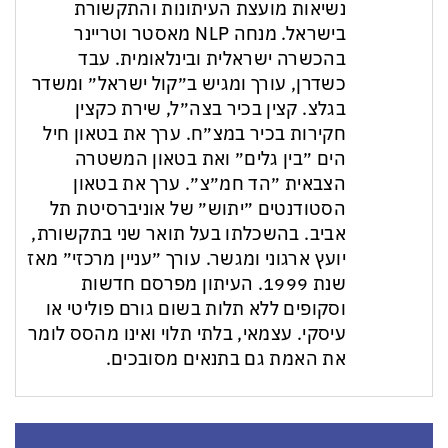
נשיאות מועצת העיתונות והתקשורת
בישראל. מנחה NLP מאסטר וטריינר
בהכשרה ישראלית ובינלאומית. עבד
כשדרן, עורך ומגיש ב״קול ישראל״ ומשדר
בגלצ. קצין בכיר בצה״ל, שירת כקצין
חקירות בכיר במצ״ח. ערך את בטאון חיל
הים ״בין גלים״ ואת בטאון המשטרה
הצבאית ״הד חמ״צ״. ערך את בטאון
הסטודנטים ״יתוש״ של אוניברסיטת תל
אביב. בהשכלתו בעל תואר שני בתקשורת,
יועץ ארגוני ומגשר. עורך ״עניין מרכזי״ מאז
שנת 1999. העיתון מפרסם חדשות
וסקופים ללא תלות בשום גורם פוליטי או
עיסקי. עצמאי, בלתי תלוי ואינו מהסס לומר
את האמת גם בתנאים מסובכים.