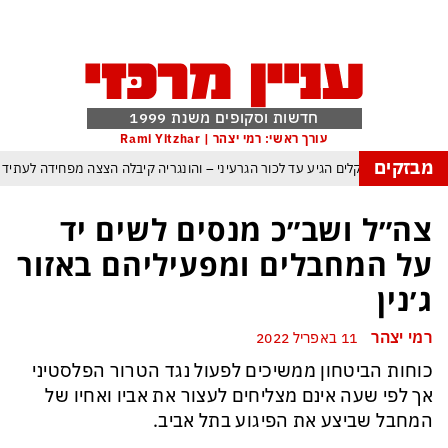
חדשות וסקופים משנת 1999
עורך ראשי: רמי יצהר | Rami Yitzhar
מבזקים
ום: משבר האקלים הגיע עד לכור הגרעיני – והונגריה קיבלה הצצה מפחידה לעתיד
ל – איזנקוט מתבסס במקום הראשון – ונתניהו מתקשה לפרוץ את תקרת גוש ה־49
צה״ל ושב״כ מנסים לשים יד
העולם נכנס לעידן המסוכן ביותר זה עשרות שנים – ובריטניה עלולה לשלם מחיר כבד
על המחבלים ומפעיליהם באזור
עם עומאן לגבי תפעול משותף של מצר הורמוז – אם טראמפ יאשר המלחמה תסתיים
ג׳נין
מי היה מאמין שבאר שבע תנצח את הכוכב האדום?
רמי יצהר
11 באפריל 2022
ה ומיירטים להגנה – טראמפ נשאר רק עם ציוצי האיום המגוחכים שלא מזיזים לטהרן
כוחות הביטחון ממשיכים לפעול נגד הטרור הפלסטיני
דום כמדיניות: כך הפכה ההוצאה להורג לכלי ההרתעה המרכזי של המשטר האיראני
אך לפי שעה אינם מצליחים לעצור את אביו ואחיו של
המחבל שביצע את הפיגוע בתל אביב.