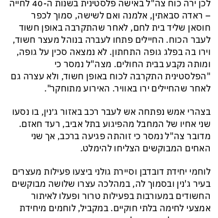
לכן ירה כוח צה"ל באישה פלסטינית בשנות ה-40 לחייה
– ראדה סבאתין, אלמנה ואם לשישה, סמוך לכפר
חוסאן שליד בית לחם, לאחר שהתקרבה באופן חשוד
לעבר הכוח. החיילים פתחו לעברה בנוהל מעצר חשוד,
וירו בה בפלג גופה התחתון. לא נמצאה סכין על גופה,
ומותה נקבע בבית החולים. מצה"ל נמסר כי
"הפלסטינית התקרבה לכוח באופן חשוד, ולא עצרה גם
לאחר שהחיילים ירו באוויר. האירוע מתוחקר".
בצהרי אמש נפתחה אש לעבר רכב באזור ג׳נין, בו נסעו
שני אחיו של המחבל מהפיגוע בתל אביב, רעד חאזם.
מדובר צה"ל נמסר כי זוהתה פגיעה ברכב, אך שני
האחים המבוקשים הצליחו להימלט.
לוחמי יחידת דובדבן וסיירת גולני ביצעו פעילות מעצרים
בעיר ג'נין ובסמוך לה, במהלכה עצרו שלושה מבוקשים
החשודים במעורבות בפעילות טרור ופעלו לאיתור
אמצעי לחימה בלתי חוקיים. במקביל, לוחמים מיחידת