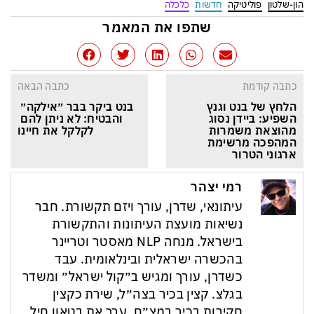
הון-שלטון
פוליטיקה
חדשות
כלכלה
שתפו את המאמר
כתבה קודמת
כתבה הבאה
הלחץ של בנט וגנץ 
בנט ביקר בבר ״אילקה״ 
השפיע: ביידן נסוג 
והבטיח: לא ניתן להם 
מהוצאת משמרות 
לקלקל את חיינו
המהפכה מרשימת 
ארגוני הטרור
רמי יצהר
עיתונאי, שדרן, עורך ויזם תקשורת. חבר
נשיאות מועצת העיתונות והתקשורת
בישראל. מנחה NLP מאסטר וטריינר
בהכשרה ישראלית ובינלאומית. עבד
כשדרן, עורך ומגיש ב״קול ישראל״ ומשדר
בגלצ. קצין בכיר בצה״ל, שירת כקצין
חקירות בכיר במצ״ח. ערך את בטאון חיל