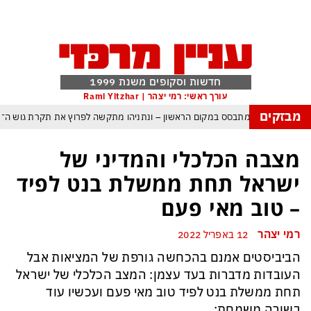
חדשות וסקופים משנת 1999
עורך ראשי: רמי יצהר | Rami Yitzhar
מבזקים
שראל – איזנקוט מתבסס במקום הראשון – ונתניהו מתקשה לפרוץ את תקרת גוש ה־49
ה: העולם נכנס לעידן המסוכן ביותר זה עשרות שנים – ובריטניה עלולה לשלם מחיר כ
מצבה הכלכלי והמדיני של
ות עם עומאן לגבי תפעול משותף של מצר הורמוז – אם טראמפ יאשר המלחמה תסתי
ישראל תחת ממשלת בנט לפיד
מי היה מאמין שבאר שבע תנצח את הכוכב האדום?
– טוב מאי פעם
תקפה ומיירטים להגנה – טראמפ נשאר רק עם ציוצי האיום המגוחכים שלא מזיזים לטה
רמי יצהר
12 באפריל 2022
גרדום כמדיניות: כך הפכה ההוצאה להורג לכלי ההרתעה המרכזי של המשטר האירא
הביביסטים אמנם בהכחשה גורפת של המציאות אבל
אמפ, א-סיסי, ארדואן ושליט קטאר מכנסים פגישת ״כיפה אדומה״ לנתניהו בנושא ע
העובדות מדברות בעד עצמן: המצב הכלכלי של ישראל
תחת ממשלת בנט לפיד טוב מאי פעם ועכשיו עוד
בשורה משמחת: