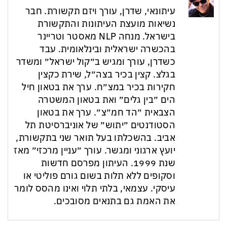
עיתונאי, שדרן, עורך ויזם תקשורת. חבר
נשיאות מועצת העיתונות והתקשורת
בישראל. מנחה NLP מאסטר וטריינר
בהכשרה ישראלית ובינלאומית. עבד
כשדרן, עורך ומגיש ב״קול ישראל״ ומשדר
בגלצ. קצין בכיר בצה״ל, שירת כקצין
חקירות בכיר במצ״ח. ערך את בטאון חיל
הים ״בין גלים״ ואת בטאון המשטרה
הצבאית ״הד חמ״צ״. ערך את בטאון
הסטודנטים ״יתוש״ של אוניברסיטת תל
אביב. בהשכלתו בעל תואר שני בתקשורת,
יועץ ארגוני ומגשר. עורך ״עניין מרכזי״ מאז
שנת 1999. העיתון מפרסם חדשות
וסקופים ללא תלות בשום גורם פוליטי או
עיסקי. עצמאי, בלתי תלוי ואינו מהסס לומר
את האמת גם בתנאים מסובכים.