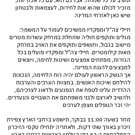
ומעיב על כל שמחה. אבל גם הוא, עם כל אכזריותו,
מזכיר לכולנו שהוא אות לחירות, לעצמאות ולבטחון
שיש כאן לאזרחי המדינה
חיילי צה"ל ומפקדיו ממשיכים לעמוד על המשמר:
מגלים ותוקפים חוליה שזוחלת במרחק עשרות מטרים
מיישוב בגבול, וחושפים ותוקפים את האויב במרחק
מאות קילומטרים. חיילי צה"ל ומפקדיו פועלים בכל
הגזרות, מפתחים אמצעים ושיטות לחימה, ויוצאים
למבצעים להגנת המדינה.
אך הנשק הראשון לעולם יהיה רוח הלחימה, הנכונות
להילחם ואיכות האנשים. במצוות הערכים והערבות
ההדדית עלינו לטפח את הנפגעים ולדאוג לצרכיהם,
ולהשיב לארצם ולבני משפחתם את השבויים והנעדרים.
יהי זכר הנופלים מצפן לערכים
מחר בשעה 11:00 בבוקר, תישמע ברחבי הארץ צפירת
זיכרון באורך שתי דקות, ולאחריה יתחילו טקסי הזיכרון
הממלכתיים ב-52 בתי העלמין הצבאיים ברחבי הארץ