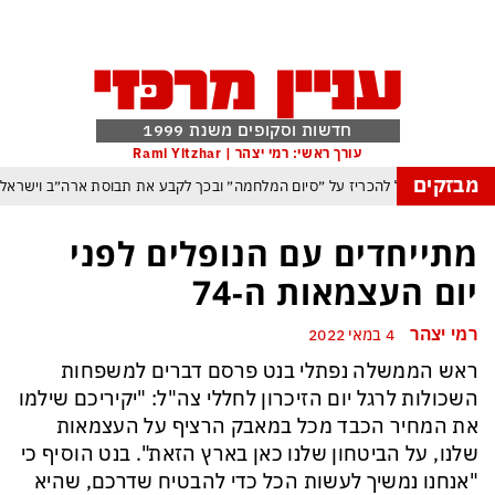
חדשות וסקופים משנת 1999
עורך ראשי: רמי יצהר | Rami Yitzhar
מבזקים
יה וטראמפ שוקל להכריז על ״סיום המלחמה״ ובכך לקבע את תבוסת ארה״ב וישראל
סה לנצל את הניצחון האיראני בהורמוז כדי להשתלט על התנועה הימית בנמל באודסה
מתייחדים עם הנופלים לפני
 ארדואן, בן סלמן ופקיסטן נחתמה בקריאה לעולם המוסלמי כולו להתאחד נגד ישראל
יום העצמאות ה-74
משבר האקלים הפך איום ממשי מיידי על מיליארדי בני אדם
רמי יצהר
4 במאי 2022
רום: משבר האקלים הגיע עד לכור הגרעיני – והונגריה קיבלה הצצה מפחידה לעתיד
ראש הממשלה נפתלי בנט פרסם דברים למשפחות
פקיסטן הגרעינית חותמות על הסכם הגנה המשנה מהיסוד את מאזן הכוחות באזורנו
השכולות לרגל יום הזיכרון לחללי צה"ל: "יקיריכם שילמו
 במשחק חסר החשיבות מדגישה את התגברות החוליגניזם הפראי בכדורגל הישראלי
את המחיר הכבד מכל במאבק הרציף על העצמאות
שלנו, על הביטחון שלנו כאן בארץ הזאת". בנט הוסיף כי
"אנחנו נמשיך לעשות הכל כדי להבטיח שדרכם, שהיא