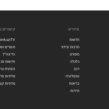
מדורים
קישורים מ
חדשות
erkaziTV
תרבות ובידור
מוצרים ושי
ספורט
גלי צה"ל
כלכלה
חדשות עכש
רכב
הצהרת נגי
טכנולוגיה
מדיניות פר
בריאות
מדיניות קובצי ie
תיירות