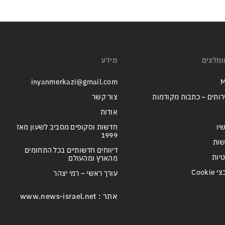
ומלצים
מידע
inyanmerkazi@gmail.com
M
רותים – כתבות מקודמות
צור קשר
אודות
יו
חדשות וסקופים מסביב לשעון מאז
1999
שות
דיווחים חדשותיים בכל התחומים
טיות
מהארץ ומהעולם
Cook
עורך ראשי – רמי יצהר
אתר : www.news-israel.net