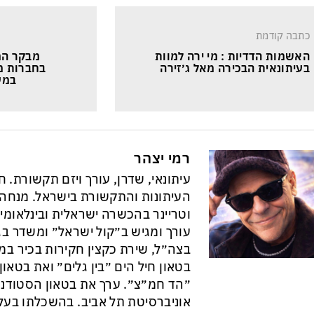
כתבה קודמת
האשמות הדדיות : מי ירה למוות 
מבקר המד
בעיתונאית הבכירה מאל ג׳זירה
בחברות מ
במע
רמי יצהר
עיתונאי, שדרן, עורך ויזם תקשורת. 
וטריינר בהכשרה ישראלית ובינלאומי
עורך ומגיש ב״קול ישראל״ ומשדר בגל
בצה״ל, שירת כקצין חקירות בכיר במ
בטאון חיל הים ״בין גלים״ ואת בטא
״הד חמ״צ״. ערך את בטאון הסטודנט
אוניברסיטת תל אביב. בהשכלתו בעל 