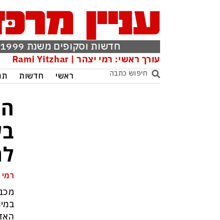
חדשות וסקופים משנת 1999
עורך ראשי: רמי יצהר | Rami Yitzhar
ראשי
חדשות
תר
הכ
בע
לת
רמי 
מכבי
האדומה נ