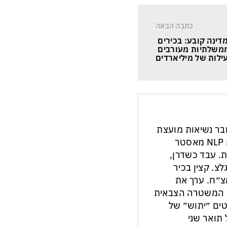
כתבה הבאה
ינה קובע: בכירים 
משלתיות מעורבים 
ילות של מיליארדים
חבר נשיאות מועצת
העיתונות והתקשורת בישראל. מנחה NLP מאסטר
ת. עבד כשדרן,
צ. קצין בכיר
צ״ח. ערך את
ון המשטרה הצבאית
ים ״יתוש״ של
תואר שני