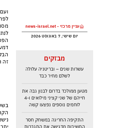
ועם 
לפרו
מסוי
עניין מרכזי - news-israel.net
לנתנ
יום שישי, 7 באוגוסט 2026
הפסד
דמעו
ראש הביון הבריטי מזהירה: העולם
הבלם
מבזקים
נכנס לעידן המסוכן ביותר זה
זה ה
עשרות שנים – ובריטניה עלולה
לשלם מחיר כבד
מטען ממולכד בדרום לבנון גבה את
חייהם של שני קציני מילואים ו-4
לוחמים נוספים נפצעו קשה
בשעת
הקהל
התקיפה החריגה במשחק חסר
נישא
החשיבות מדגישה את התגברות
יתר 