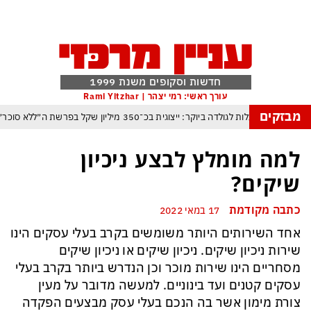
חדשות וסקופים משנת 1999
עורך ראשי: רמי יצהר | Rami Yitzhar
מבזקים
ה שעלול לעלות לגולדה ביוקר: ייצוגית בכ־350 מיליון שקל בפרשת ה״ללא סוכר״
ברית החדשה — החות׳ים כבר מעמידים את סעודיה, טורקיה ופקיסטן במבחן דרמטי
למה מומלץ לבצע ניכיון
שינוי בתקנון יפחית למינימום ניצחונות טכניים בעקבות פיצוץ משחקים בשל חוליגניזם
שיקים?
הטריק של אפל כדי לא להיזרק מסין ולשמור במקביל על הבכורה בעולם כולו
כתבה מקודמת
17 במאי 2022
 הבינה המלאכותית: ByteDance מאמנת מפלצת של טריליוני פרמטרים
אחד השירותים היותר משומשים בקרב בעלי עסקים הינו
רנג של טראמפ המאיים למוטט את כלכלת ארה״ב ומבודד את ישראל יותר מאי פעם
שירות ניכיון שיקים. ניכיון שיקים או ניכיון שיקים
 העולם נכנס לעידן המסוכן ביותר זה עשרות שנים – ובריטניה עלולה לשלם מחיר כבד
מסחריים הינו שירות מוכר וכן הנדרש ביותר בקרב בעלי
עסקים קטנים ועד בינוניים. למעשה מדובר על מעין
צורת מימון אשר בה הנכם בעלי עסק מבצעים הפקדה