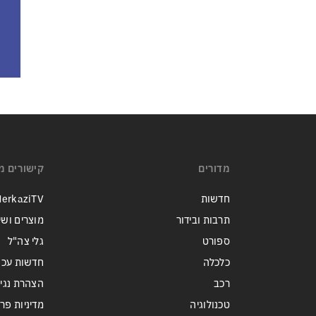
מדורים
קישורים מ
חדשות
erkaziTV
תרבות ובידור
מוצרים ושי
ספורט
גלי צה"ל
כלכלה
חדשות עכש
רכב
הצהרת נגי
טכנולוגיה
מדיניות פר