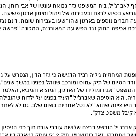
ף לאברג'יל, בית המשפט גזר גם את עונשו של אבי רוחן, הנחש
רשע בסיוע לרצח ובעבירות של ניהול ומימון ארגון פשיעה. כמ
 חברים נוספים בארגון שהורשעו בעבירות שונות. דינם נג
ת אכיפת החוק נגד הפשיעה המאורגנת, המכונה "פרשה 512".
רד הסיום של תיק עמוס ומורכב שנוהל בפנינו במשך שנים". א
המשפט "אביו ומולידו של הארגון, המוציא והמביא, האלטר א
יה. היא הוסיפה שאברג'יל "העיד בפנינו על ילדות שהובילה
 היא ציינה שהוא "לא נטל אחריות בשום שלב, גם לא לאחר 
קיבל משפט צדק".
 אברג'יל הורשע ברצח שלושה עוברי אורח תוך כדי הניסיון
שנחשב מתחרהו, זאב רוזנשטיין. תיק 512 ע