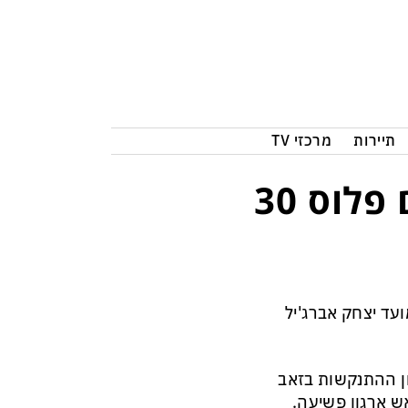
תיירות
מרכזי TV
אברג׳יל חטף 3 מאסרי עולם פלוס 30
עד יצחק אברג'יל
ן ההתנקשות בזאב
ב-2003, וכן בעמידה בראש ארגון פשיעה.