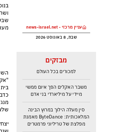
בנוס
ושהו
שבעה
מערכ
עניין מרכזי - news-israel.net
שבת, 8 באוגוסט 2026
מלחמת טראמפ בקרטל הסמים
מבזקים
הקולומביאני ייקר את הקוקאין
למכורים בכל העולם
"אקו
משבר האקלים הפך איום ממשי
בית 
מיידי על מיליארדי בני אדם
כדבר
מנגד
סין מעלה הילוך במרוץ הבינה
שלא 
המלאכותית: ByteDance מאמנת
מפלצת של טריליוני פרמטרים
יצחק