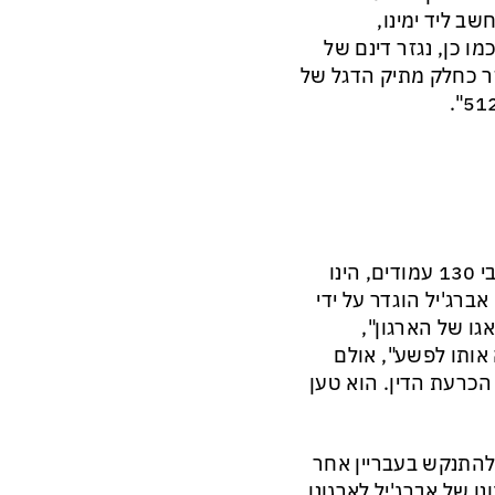
ב ליד ימינו,
ו כן, נגזר דינם של
זר כחלק מתיק הדגל של
השופטת המחוזית גיליה רביד הדגישה כי גזר הדין, הנפרש על גבי 130 עמודים, הינו
ברג'יל הוגדר על ידי
גו של הארגון",
 אותו לפשע", אולם
הכרעת הדין. הוא טען
 להתנקש בעבריין אחר
וסק במאבק בין ארגונו של אברג'יל לארגונו