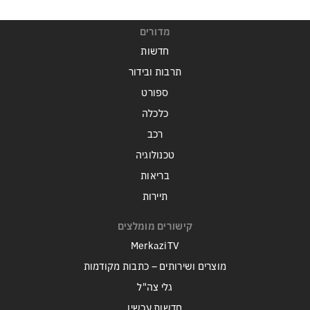
מדורים
חדשות
תרבות ובידור
ספורט
כלכלה
רכב
טכנולוגיה
בריאות
תיירות
קישורים מומלצים
MerkaziTV
מוצרים ושירותים – כתבות מקודמות
גלי צה"ל
חדשות עכשיו