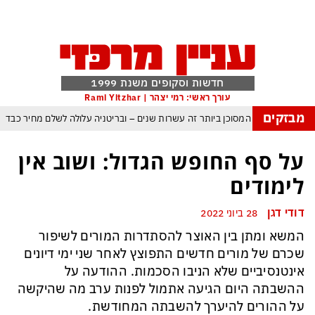
חדשות וסקופים משנת 1999
עורך ראשי: רמי יצהר | Rami Yitzhar
מבזקים
עולם נכנס לעידן המסוכן ביותר זה עשרות שנים – ובריטניה עלולה לשלם מחיר כבד
ם עומאן לגבי תפעול משותף של מצר הורמוז – אם טראמפ יאשר המלחמה תסתיים
על סף החופש הגדול: ושוב אין
מי היה מאמין שבאר שבע תנצח את הכוכב האדום?
לימודים
ה ומיירטים להגנה – טראמפ נשאר רק עם ציוצי האיום המגוחכים שלא מזיזים לטהרן
דודי דגן
28 ביוני 2022
ום כמדיניות: כך הפכה ההוצאה להורג לכלי ההרתעה המרכזי של המשטר האיראני
המשא ומתן בין האוצר להסתדרות המורים לשיפור
 א-סיסי, ארדואן ושליט קטאר מכנסים פגישת ״כיפה אדומה״ לנתניהו בנושא עזה
שכרם של מורים חדשים התפוצץ לאחר שני ימי דיונים
אינטנסיביים שלא הניבו הסכמות. ההודעה על
ההשבתה היום הגיעה אתמול לפנות ערב מה שהיקשה
על ההורים להיערך להשבתה המחודשת.