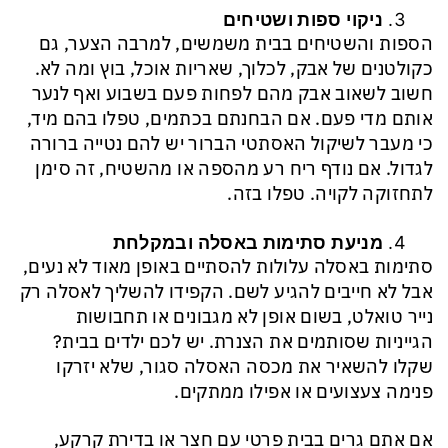
ניקוי ספות ושטיחים
הספות והשטיחים בבית משמשים, למרבה הצער, גם
כקולטנים של אבק, לכלוך, שאריות אוכל, בוץ ומה לא.
חשוב לשאוב אבק מהם לפחות פעם בשבוע ואף לנער
אותם מדי פעם. אם הבחנתם בכתמים, טפלו בהם מיד,
כי מעבר לשיקול האסתטי הברור יש להם נטייה ברורה
לגדול. אם נודף ריח רע מהספה או מהשטיח, זה סימן
לתחזוקה לקויה. טפלו בזה.
מניעת סתימות באסלה ובמקלחת
סתימות באסלה עלולות להסתיים באופן מאוד לא נעים,
אבל לא חייבים להגיע לשם. הקפידו להשליך לאסלה רק
נייר טואלט, בשום אופן לא מגבונים או תחבושות
הגייניות שסותמים את הצנרת. יש לכם ילדים בבית?
שקלו להשאיר את מכסה האסלה סגור, שלא יזרקו
פנימה צעצועים או אפילו ממתקים.
אם אתם גרים בבית פרטי עם חצר או בדירת קרקע,