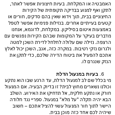
האמבטיה או המקלחת. בעיות חיצוניות אפשר לאתר,
לתקן ואף למנוע בבדיקה תקופתית של הקירות
החיצוניים בבית, תוך וידוא שאין בהם סדקים, חורים או
קטעים בעייתיים אחרים. בנזילות פנימיות אפשר לטפל
באמצעות איטום בסיליקון. במקלחת, לדוגמא, אנחנו
מדברים בעיקר על המקומות שבהם הקירות נפגשים עם
הרצפה. נזילה שם עלולה לחלחל לדירת השכן למטה
ולגרום נזקי רטיבות. במקרה כזה, אגב, השכן יכול לאלץ
אתכם להפעיל את ביטוח הדירה שלכם, כדי לתקן את
הנזק שנגרם לו.
בעיות במנעול הדלת
מי בכלל שם לב למנעול הדלת, עד הרגע שבו הוא נתקע
וכולנו נשארים מחוץ לבית? זו בדיוק הבעיה. אם המנעול
חורק או נתקע חלקית, אל תדחיקו את האירוע. השלב
הבא יהיה תקלה "על מלא" במנעול. ספריי נגד חלודה
היישר לתוך חור המנעול עשוי להציל אתכם – חשוב
שיהיה לכם אחד כזה מוכן בבית.