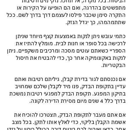
הביטוח. בכל מקרה, אל תחכו: נזקי מים ורטיבות
מתפשטים בהדרגה, ואם הם הופיעו על הקירות או
התקרה סימן שכבר פילסו לעצמם דרך בדרך לשם. ככל
שתתמהמהו, כך יגדל הנזק.
כתמי עובש ניתן לנקות באמצעות קצף מיוחד שניתן
לרכישה בכל סופר או חנות לבית. מומלץ להתיז את
הספריי כשאתם עוטים מסכה ומרכיבים משקפיים. ניתן
לנקות באקונומיקה אחר כך, כדי להבטיח את חיסול
הבקטריות.
אם נכנסתם לגור בדירת קבלן, גיליתם רטיבות ואתם
עדיין בתקופת הבדק, פנו מיד לקבלן שלכם שמחויב
בתיקון המפגע. תקופת הבדק למפגעי רטיבות נמשכת
בדרך כלל 4 שנים מיום מסירת הדירה לקונה.
אם אתם מעבר לתקופת הבדק, תצטרכו להוכיח את
אשמת הקבלן בליקוי, כדי לאלץ אותו לתקן. בכל מצב
אחר, כדאי שיהיה לכם ביטוח דירה הכולל כיסוי על נזקי