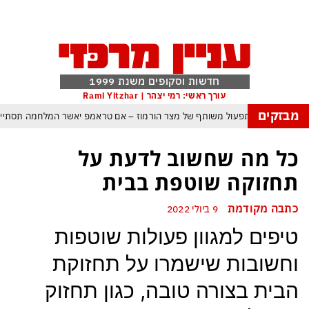
חדשות וסקופים משנת 1999
עורך ראשי: רמי יצהר | Rami Yitzhar
מבזקים
ות עם עומאן לגבי תפעול משותף של מצר הורמוז – אם טראמפ יאשר המלחמה תסתי
מי היה מאמין שבאר שבע תנצח את הכוכב האדום?
כל מה שחשוב לדעת על
תקפה ומיירטים להגנה – טראמפ נשאר רק עם ציוצי האיום המגוחכים שלא מזיזים לטה
תחזוקה שוטפת בבית
גרדום כמדיניות: כך הפכה ההוצאה להורג לכלי ההרתעה המרכזי של המשטר האירא
כתבה מקודמת
9 ביולי 2022
אמפ, א-סיסי, ארדואן ושליט קטאר מכנסים פגישת ״כיפה אדומה״ לנתניהו בנושא ע
טיפים למגוון פעולות שוטפות
קפה: טראמפ נסוג, נתניהו הוזהר – ואיראן רשמה ניצחון אסטרטגי נוסף בלי שום מא
וחשובות שישמרו על תחזוקת
כל הפרטים, ההערכות והסודות: לקראת מלחמה הקשה בהרבה מקודמותיה?
הבית בצורה טובה, כגון תחזוק