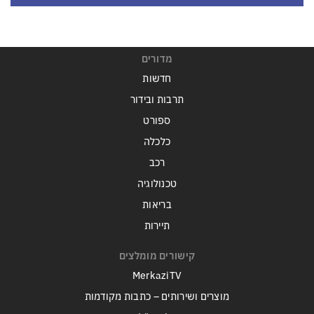
מדורים
חדשות
תרבות ובידור
ספורט
כלכלה
רכב
טכנולוגיה
בריאות
תיירות
קישורים מומלצים
MerkaziTV
מוצרים ושירותים – כתבות מקודמות