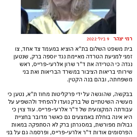
רמי יצהר
9 ביולי 2022
בית משפט השלום בת"א הוציא במעמד צד אחד, צו
זמני למניעת הטרדה מאיימת נגד יוספה ברק, שנטען
נגדה כי הטרידה את ד"ר שרון אלרעי-פרייס, ראש
שירותי בריאות הציבור במשרד הבריאות ואת בני
משפחתה, ובהם בנה הקטין.
בבקשה, שהוגשה על ידי פרקליטות מחוז ת"א, נטען כי
מעשיה השיטתיים של ברק נועדו להפחיד ולהשפיע על
עבודתה המקצועית של ד"ר אלרעי-פרייס. עוד צוין כי
היא אינה בוחלת באמצעים גם כאשר מדובר בחציית
גבולות מפורשת, במסגרתן ברק לא הסתפקה במאות
הפרסומים אודות ד"ר אלרעי-פרייס, ופרסמה גם על בני