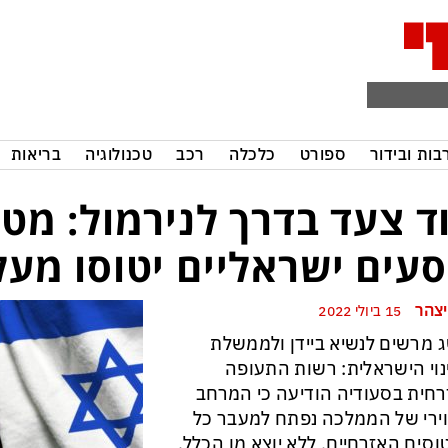
בות ובידור
ספורט
כלכלה
רכב
טכנולוגיה
בריאות
ד צעד בדרך לנירמול: מטו
סעים ישראליים יטוסו מעל
יצהר
15 ביולי 2022
 מרשים לנשיא ביידן ולממשלת
וי הישראלית: רשות התעופה
חית בסעודיה הודיעה כי המרחב
ירי של הממלכה נפתח למעבר כל
סים האזרחיים, ללא יוצא מן הכלל.