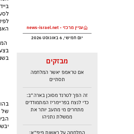
בייד
לסעו
לפיד
עניין מרכזי - news-israel.net
האמר
יום חמישי, 6 באוגוסט 2026
המשמ
בצעד
איראן: יש הסכמות עם עומאן לגבי
בשני
מבזקים
תפעול משותף של מצר הורמוז –
אם טראמפ יאשר המלחמה
תסתיים
זה הפך לטרנד מסוכן בארה״ב:
כדי לנצח בפריימריז המתמודדים
בהוד
מתחרים מי מתעב יותר את
ממשלת נתניהו
הבינ
יבשו
המלחמה על ראשות פיפ״א: