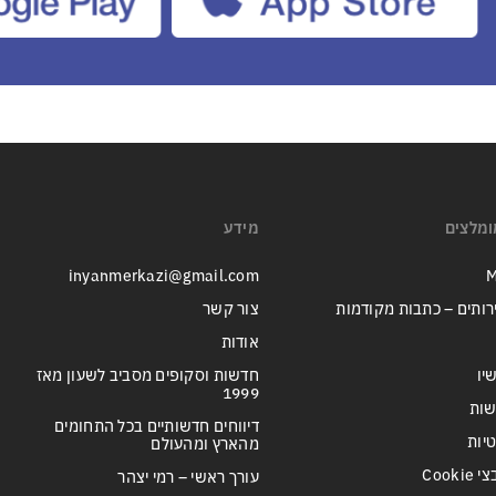
ומלצים
מידע
inyanmerkazi@gmail.com
M
רותים – כתבות מקודמות
צור קשר
אודות
יו
חדשות וסקופים מסביב לשעון מאז
1999
שות
דיווחים חדשותיים בכל התחומים
טיות
מהארץ ומהעולם
Cook
עורך ראשי – רמי יצהר