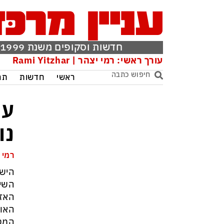
חדשות וסקופים משנת 1999
עורך ראשי: רמי יצהר | Rami Yitzhar
ראשי
חדשות
תר
עו
נו
רמי 
הישג
השינ
האזר
האוו
המטו