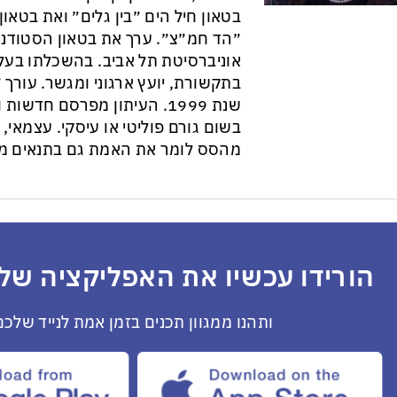
בטאון חיל הים ״בין גלים״ ואת בטא
״הד חמ״צ״. ערך את בטאון הסטודנט
אוניברסיטת תל אביב. בהשכלתו בעל 
בתקשורת, יועץ ארגוני ומגשר. עורך ״
שנת 1999. העיתון מפרסם חדש
בשום גורם פוליטי או עיסקי. עצמאי, ב
מהסס לומר את האמת גם בתנאים מס
הורידו עכשיו את האפליקציה שלנ
ותהנו ממגוון תכנים בזמן אמת לנייד שלכם