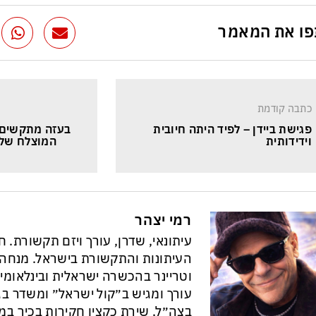
ו את המאמר
כתבה קודמת
פגישת ביידן – לפיד היתה חיובית 
בעזה מתקשים ל
וידידותית
המוצלח של ב
רמי יצהר
עיתונאי, שדרן, עורך ויזם תקשורת. 
וטריינר בהכשרה ישראלית ובינלאומי
עורך ומגיש ב״קול ישראל״ ומשדר בגל
בצה״ל, שירת כקצין חקירות בכיר במ