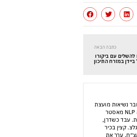
כתבה הבאה
השלים עם ביקורו 
יידן במזרח התיכון
חבר נשיאות מועצת
העיתונות והתקשורת בישראל. מנחה NLP מאסטר
ת. עבד כשדרן,
צ. קצין בכיר
צ״ח. ערך את