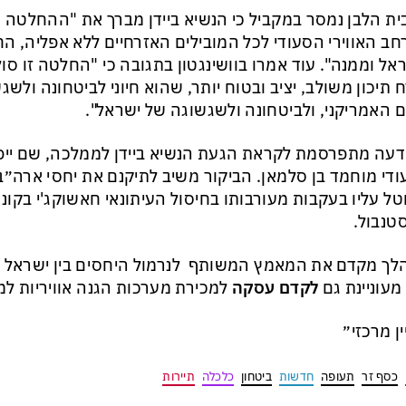
ת הלבן נמסר במקביל כי הנשיא ביידן מברך את "ההחלטה 
ב האווירי הסעודי לכל המובילים האזרחיים ללא אפליה, ה
אל וממנה". עוד אמרו בוושינגטון בתגובה כי "החלטה זו סו
 תיכון משולב, יציב ובטוח יותר, שהוא חיוני לביטחונה ולש
 האמריקני, ולביטחונה ולשגשוגה של ישראל".
עה מתפרסמת לקראת הגעת הנשיא ביידן לממלכה, שם ייפ
די מוחמד בן סלמאן. הביקור משיב לתיקנם את יחסי ארה״
ל עליו בעקבות מעורבותו בחיסול העיתונאי חאשוקג'י בקונ
טנבול.
ך מקדם את המאמץ המשותף לנרמול היחסים בין ישראל ל
מעוניינת גם
לקדם עסקה
למכירת מערכות הגנה אוויריות ל
ין מרכזי״
כסף זר
תעופה
חדשות
ביטחון
כלכלה
תיירות