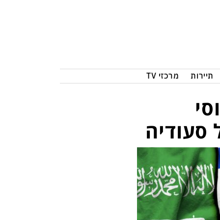
תיירות
מרכזי TV
סי
 סעודיה