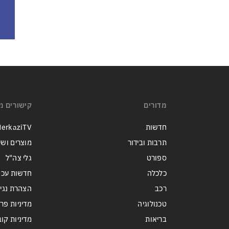
מדורים
קישורים מ
חדשות
erkaziTV
תרבות ובידור
מוצרים ושי
ספורט
גלי צה"ל
כלכלה
חדשות עכש
רכב
הצהרת נגי
טכנולוגיה
מדיניות פר
בריאות
מדיניות קובצי ie