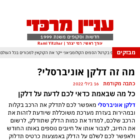
חדשות וסקופים משנת 1999
עורך ראשי: רמי יצהר | Rami Yitzhar
מבזקים
מלחמת טראמפ בקרטל הסמים הקולומביאני ייקר את הקוקאין למכורים בכל העולם
סלבס כבר לא מחכים לטלוויזיה – והרכילות הפכה לתעשיית החדשות המהירה בארץ
מה זה דלקן אוניברסלי?
 ארדואן, בן סלמן ופקיסטן נחתמה בקריאה לעולם המוסלמי כולו להתאחד נגד ישראל
כתבה מקודמת
16 ביולי 2022
העולם נכנס לעידן המסוכן ביותר זה עשרות שנים – ובריטניה עלולה לשלם מחיר כבד
כל מה שבאמת כדאי לכם לדעת על דלקן
עם עומאן לגבי תפעול משותף של מצר הורמוז – אם טראמפ יאשר המלחמה תסתיים
דלקן אוניברסלי
מאפשר לכם לתדלק את הרכב בקלות
מי היה מאמין שבאר שבע תנצח את הכוכב האדום?
ובמהירות בעזרת מערכת משוכללת שיודעת לזהות את
ה ומיירטים להגנה – טראמפ נשאר רק עם ציוצי האיום המגוחכים שלא מזיזים לטהרן
הרכב שלכם, למדוד את כמות הדלק שתודלק, לרשום
את החיוב, לצבור אותו אל חיובים נוספים באותו החודש
ולאפשר לכם לשלם על הדלק באמצעות כרטיס תדלוק