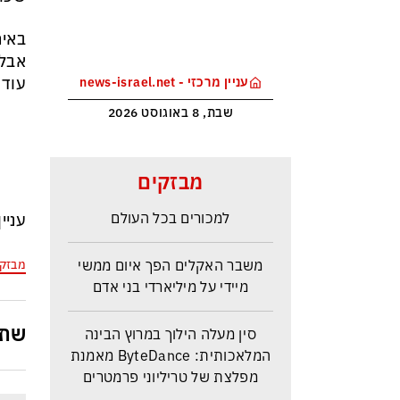
באיר
אבל 
עוד 
עניין מרכזי - news-israel.net
שבת, 8 באוגוסט 2026
מלחמת טראמפ בקרטל הסמים
מבזקים
הקולומביאני ייקר את הקוקאין
למכורים בכל העולם
עניי
משבר האקלים הפך איום ממשי
מבזק
מיידי על מיליארדי בני אדם
סין מעלה הילוך במרוץ הבינה
שתפ
המלאכותית: ByteDance מאמנת
מפלצת של טריליוני פרמטרים