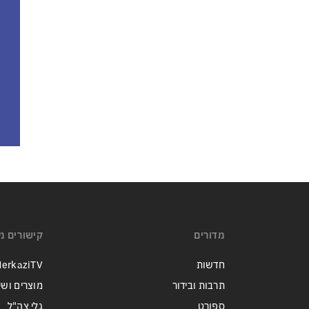
מדורים
קישורים מ
חדשות
erkaziTV
תרבות ובידור
מוצרים ושי
ספורט
גלי צה"ל