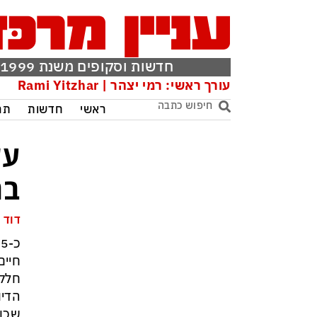
חדשות וסקופים משנת 1999
עורך ראשי: רמי יצהר | Rami Yitzhar
ראשי
חדשות
תר
עש
בח
דוד 
חיים
חלקי
הדיו
שכונ