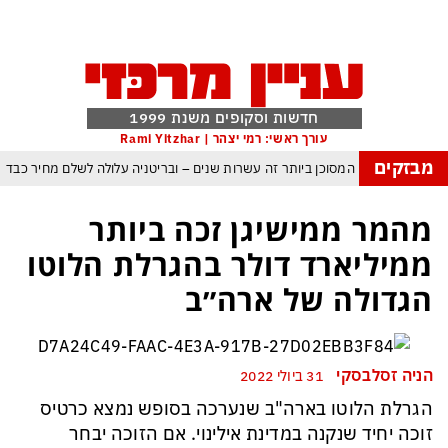
חדשות וסקופים משנת 1999
עורך ראשי: רמי יצהר | Rami Yitzhar
מבזקים
העולם נכנס לעידן המסוכן ביותר זה עשרות שנים – ובריטניה עלולה לשלם מחיר כבד
עם עומאן לגבי תפעול משותף של מצר הורמוז – אם טראמפ יאשר המלחמה תסתיים
מהמר ממישיגן זכה ביותר
מי היה מאמין שבאר שבע תנצח את הכוכב האדום?
ממיליארד דולר בהגרלת הלוטו
ה ומיירטים להגנה – טראמפ נשאר רק עם ציוצי האיום המגוחכים שלא מזיזים לטהרן
הגדולה של ארה״ב
דום כמדיניות: כך הפכה ההוצאה להורג לכלי ההרתעה המרכזי של המשטר האיראני
, א-סיסי, ארדואן ושליט קטאר מכנסים פגישת ״כיפה אדומה״ לנתניהו בנושא עזה
הניה זסלבסקי
31 ביולי 2022
הגרלת הלוטו בארה"ב שנערכה בסופש נמצא כרטיס
זוכה יחיד שנקנה במדינת אילינוי. אם הזוכה יבחר