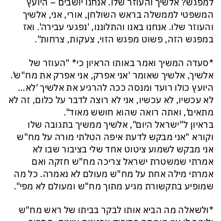
למפגש? אלשיך והעוזר שלו. אנחנו יושבים – היועץ
המשפטי לממשלה בראש השולחן, אורי, אני, אלשיך
והעוזר שלו. אנחנו באנו והתלוננו, 'נפגעי עבירה'. ואז
במפגש הזה, פשוט מפגש הזוי, צעקות, צרחות".
*סעדה המשיך ואמר באותו הראיון כי* "העוזר של
אלשיך, אלשיך שאומר 'אני אפרק, אני אפרק את מח"ש'.
היועץ כולו רועד ומנסה ככה להרגיע את אלשיך 'לא…
לא עכשיו, לא עכשיו, אני לא רוצה לדבר על כלום, זה לא
מתאים', ואתה רואה שהוא חושש מאוד".
בראיון ל"ישראל היום", אלשיך ממשיך בתגובה שלו
וקורא "אני מבקש לדעת איפה הטלתי מורה על מח"ש
אני מבקש לשמוע ציטוט אחד שלי בציבור שבו לא
אמרתי שמשטרת ישראל צריכה מח"ש חזקה ואם
אמרתי מילה אחת על מח"ש מעולם לא נאמרה. כל מה
שמופיע בתקשורת מגיע מתוך מח"ש ומעולם לא מפי".
*ולשאלה מה הביא אותו לבקר בביתו של ראש מח"ש