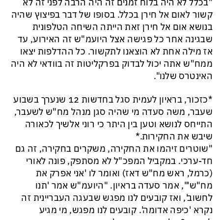
"בכלל לא היה בלוח זמנים זה היה הרבה לפני זה לא
קשור לאום אל חירן בכלל. בסופו של דבר בפיצוץ שהיה
בנושא אום אל חירן זאת הייתה השיחה הטלפונית
שבגינה אחר כל פגישה אצל היועמ"ש זה האירוע, עד
אז מילה אחת לא הוצאנו לתקשור. כל ההדלפות יצאו
ממח"ש אתה יכול לבדוק בפרקליטות זה בוודאי לא היה
האינטרס שלנו".
*כזכור, בראיון לעמית סגל בחדשות 12 שנערך בשבוע
שעבר, משה סעדה מי שהיה סגן מנהל מח"ש לשעבר,
התייחס לנושא וטען בין היתר כי רוני אלשיך לכאורה
שיבש את החקירות.*
"שוטרים זיהמו את החקירה, משקרים בחקירה, זה גם
חד-ערכי. במקביל המפכ"ל לא מסתפק, פונה לאורי
(כרמל, ראש מח"ש דאז) ואומר לו 'אני אפרק את
מח"ש'", אמר סעדה בראיון. "היועמ"ש אמר 'תנו
לחשוב', ואז קובעים לנו מפגש שבעגה העבריינית זה
נקרא 'כיפה אדומה'. קובעים לנו מפגש, מי מגיע