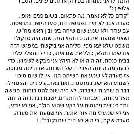
ולומר לו אני מומחה בפירוק ארגונים עוינים, הסביר
אלשייך:*
"קודם כל לא נאמר. מה פתאום. בשום פנים ואופן.
סעדה אגב לא היה בפגישה הזו, סעדה ישב במרפסת.
עם עוזרי ולא שמע שום שיחה ביני ובין ראש מח"ש.
ושאני שמעתי את הגיג ההזוי הזה. שזה היה סו קולד
משפט שלא יצא מפי. סליחה אני ביקשתי במפגש הזה
את שמו המלא, כולל את שם אימו, כדי להתפלל עליו
בבית כנסת, זה היה או לא היה? אני מבקש לשמוע. כדי
לדעת מה הייתה האווירה של השיחה. אז הייתה מבוכה,
אז סעדה לא שמע את השיחה הזו. אין לו שום סיכוי
לשמוע הוא ישב במרפסת. ואנו בארבע עיניים והצגתי לו
דברים שרציתי שיבדוק. לא היה שום להט רוחות, פגישה
מאד נינוחה, העברתי לו חומרים, ישבנו דברנו זה הייתה
יותר פגישת נימוסים על רקע שהוא חולה, אני לא יודע,
אני לא שמעתי מה אורי אומר. אני שמעתי את סעדה,
סעדה שקרן, כי הוא לא היה שם נקודה".L