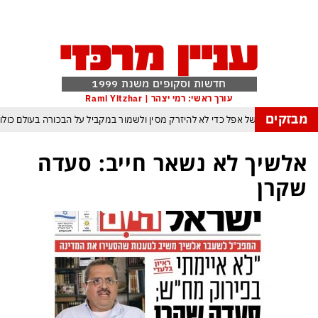
חדשות וסקופים משנת 1999
עורך ראשי: רמי יצהר | Rami Yitzhar
מבזקים
הטריק של אפל כדי לא להיזרק מסין ולשמור במקביל על הבכורה בעולם כולו
 הבינה המלאכותית: ByteDance מאמנת מפלצת של טריליוני פרמטרים
אלשיך לא נשאר חייב: סעדה
רנג של טראמפ המאיים למוטט את כלכלת ארה״ב ומבודד את ישראל יותר מאי פעם
שקרן
ופקיסטן הגרעינית חותמות על הסכם הגנה המשנה מהיסוד את מאזן הכוחות באזורנו
 במשחק חסר החשיבות מדגישה את התגברות החוליגניזם הפראי בכדורגל הישראלי
יפ״א: הכסף הערבי עלול לנצח ולסכן את הכדורגל האירופי וכמובן גם את הישראלי