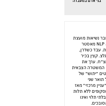
בני אדם במעבדה
חבר נשיאות מועצת
העיתונות והתקשורת בישראל. מנחה NLP מאסטר
ת. עבד כשדרן,
צ. קצין בכיר
צ״ח. ערך את
ון המשטרה הצבאית
ים ״יתוש״ של
תואר שני
עניין מרכזי״ מאז
ות וסקופים ללא תלות
לתי תלוי ואינו
ובכים.