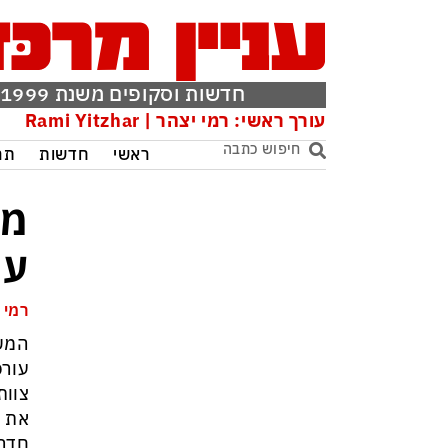
חדשות וסקופים משנת 1999
עורך ראשי: רמי יצהר | Rami Yitzhar
ראשי
חדשות
תר
מר
עו
רמי 
המש
עורכ
צוות
את מ
חדרה