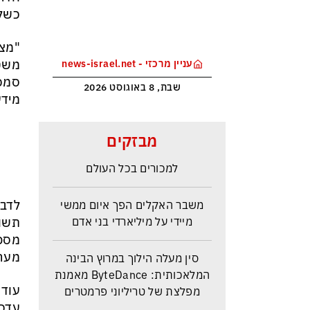
כשלי
"מצא
משטר
עניין מרכזי - news-israel.net
סמכו
שבת, 8 באוגוסט 2026
מידע
מלחמת טראמפ בקרטל הסמים
מבזקים
הקולומביאני ייקר את הקוקאין
למכורים בכל העולם
משבר האקלים הפך איום ממשי
לדבר
מיידי על מיליארדי בני אדם
תשומ
מספק
סין מעלה הילוך במרוץ הבינה
מערכ
המלאכותית: ByteDance מאמנת
מפלצת של טריליוני פרמטרים
עוד 
עדכנ