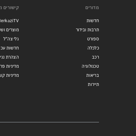
מדורים
קישורים מ
חדשות
erkaziTV
תרבות ובידור
מוצרים ושי
ספורט
גלי צה"ל
כלכלה
חדשות עכש
רכב
הצהרת נגי
טכנולוגיה
מדיניות פר
בריאות
מדיניות קובצי ie
תיירות