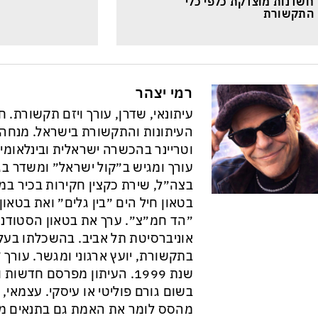
חשדנות מוצדקת כלפי כלי 
התקשורת
רמי יצהר
עיתונאי, שדרן, עורך ויזם תקשורת. 
וטריינר בהכשרה ישראלית ובינלאומי
עורך ומגיש ב״קול ישראל״ ומשדר בגל
בצה״ל, שירת כקצין חקירות בכיר במ
בטאון חיל הים ״בין גלים״ ואת בטא
״הד חמ״צ״. ערך את בטאון הסטודנט
אוניברסיטת תל אביב. בהשכלתו בעל 
בתקשורת, יועץ ארגוני ומגשר. עורך ״
שנת 1999. העיתון מפרסם חדש
בשום גורם פוליטי או עיסקי. עצמאי, ב
מהסס לומר את האמת גם בתנאים מס