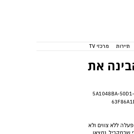
תיירות
מרכזי TV
בינה את
לה ללא צווים ולא
י שבמקביל, נמצאו