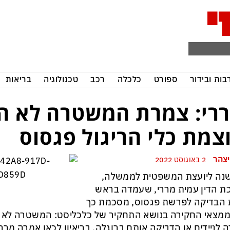
בות ובידור
ספורט
כלכלה
רכב
טכנולוגיה
בריאות
רי: צמרת המשטרה לא ה
צמת כלי הריגול פגסוס
יצהר
2 באוגוסט 2022
נה ליועצת המשפטית לממשלה,
ת הדין עמית מררי, שעמדה בראש
 הבדיקה לפרשת פגסוס, מסכמת כך
מצאי החקירה בנושא התחקיר של כלכליסט: המשטרה לא פע
 לניידים או הדביקה אותם ברוגלה. בריאיון לכאן אמרה מרר