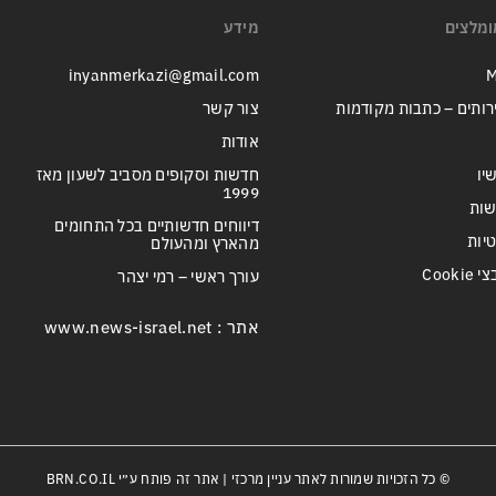
ומלצים
מידע
inyanmerkazi@gmail.com
M
רותים – כתבות מקודמות
צור קשר
אודות
יו
חדשות וסקופים מסביב לשעון מאז
1999
שות
דיווחים חדשותיים בכל התחומים
טיות
מהארץ ומהעולם
Cook
עורך ראשי – רמי יצהר
אתר : www.news-israel.net
© כל הזכויות שמורות לאתר עניין מרכזי | אתר זה פותח ע״י
BRN.CO.IL