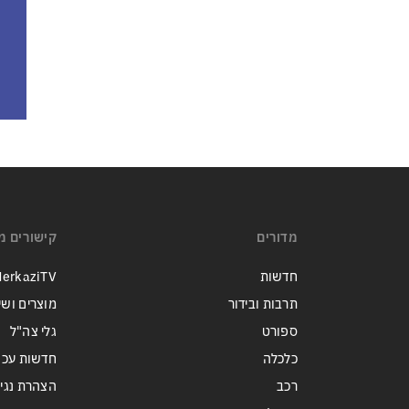
מדורים
קישורים מ
חדשות
erkaziTV
תרבות ובידור
מוצרים ושי
ספורט
גלי צה"ל
כלכלה
חדשות עכש
רכב
הצהרת נגי