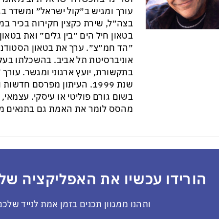
עורך ומגיש ב״קול ישראל״ ומשדר בגל
בצה״ל, שירת כקצין חקירות בכיר במ
בטאון חיל הים ״בין גלים״ ואת בטא
״הד חמ״צ״. ערך את בטאון הסטודנט
אוניברסיטת תל אביב. בהשכלתו בעל 
בתקשורת, יועץ ארגוני ומגשר. עורך ״
שנת 1999. העיתון מפרסם חדש
בשום גורם פוליטי או עיסקי. עצמאי, ב
מהסס לומר את האמת גם בתנאים מס
הורידו עכשיו את האפליקציה שלנ
ותהנו ממגוון תכנים בזמן אמת לנייד שלכם