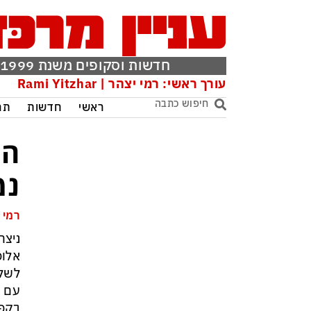
חדשות וסקופים משנת 1999
עורך ראשי: רמי יצהר | Rami Yitzhar
ראשי
חדשות
תר
הה
נמ
רמי 
אלופ
לשלב
עם צ
בקפר