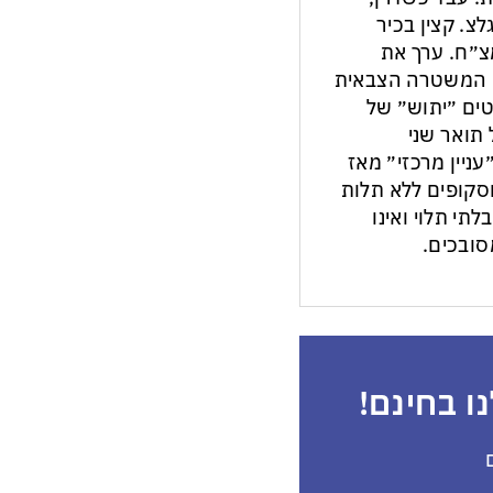
צ. קצין בכיר
צ״ח. ערך את
ון המשטרה הצבאית
ים ״יתוש״ של
תואר שני
עניין מרכזי״ מאז
ות וסקופים ללא תלות
לתי תלוי ואינו
ובכים.
ו בחינם!