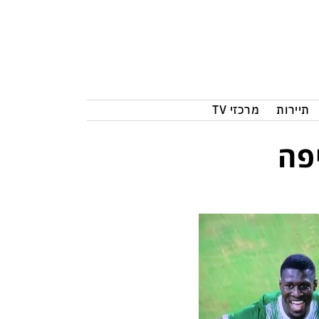
תיירות
מרכזי TV
פה