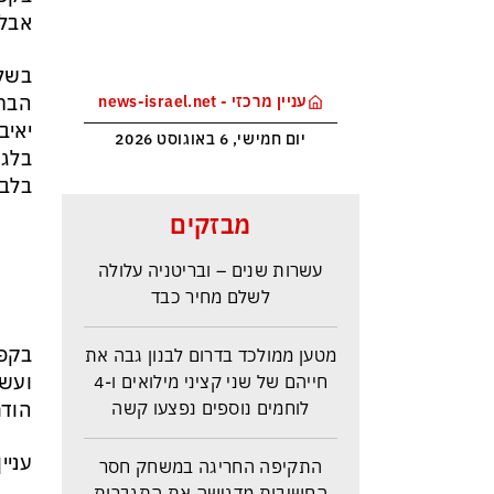
אבל 
בשלב
הבתי
עניין מרכזי - news-israel.net
יאיב
יום חמישי, 6 באוגוסט 2026
בלבד
ראש הביון הבריטי מזהירה: העולם
מבזקים
נכנס לעידן המסוכן ביותר זה
עשרות שנים – ובריטניה עלולה
לשלם מחיר כבד
מטען ממולכד בדרום לבנון גבה את
בקפר
חייהם של שני קציני מילואים ו-4
ועשת
לוחמים נוספים נפצעו קשה
הודח
התקיפה החריגה במשחק חסר
עניי
החשיבות מדגישה את התגברות