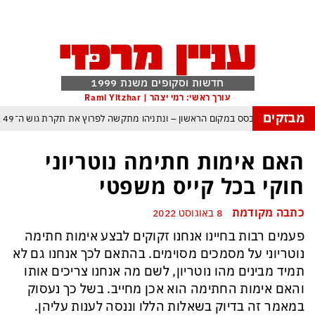
חדשות וסקופים משנת 1999
עורך ראשי: רמי יצהר | Rami Yitzhar
מבזקים
ל – איזנקוט מתבסס במקום הראשון – ונתניהו מתקשה לפרוץ את תקרת גוש ה־49
העולם נכנס לעידן המסוכן ביותר זה עשרות שנים – ובריטניה עלולה לשלם מחיר כבד
האם אימות חתימה נוטריוני
עם עומאן לגבי תפעול משותף של מצר הורמוז – אם טראמפ יאשר המלחמה תסתיים
חוקי בכל קייס משפטי
מי היה מאמין שבאר שבע תנצח את הכוכב האדום?
כתבה מקודמת
8 באוגוסט 2022
ה ומיירטים להגנה – טראמפ נשאר רק עם ציוצי האיום המגוחכים שלא מזיזים לטהרן
פעמים רבות בחיינו אנחנו זקוקים לבצע אימות חתימה
דום כמדיניות: כך הפכה ההוצאה להורג לכלי ההרתעה המרכזי של המשטר האיראני
נוטריוני על מסמכים מסוימים. בהתאם לכך אנחנו גם לא
, א-סיסי, ארדואן ושליט קטאר מכנסים פגישת ״כיפה אדומה״ לנתניהו בנושא עזה
תמיד מבינים מהו נוטריון, לשם מה אנחנו צריכים אותו
והאם אימות החתימה הוא אכן מחייב. בשל כך נעסוק
במאמר זה בדיוק בשאלות הללו וננסה לענות עליהן.