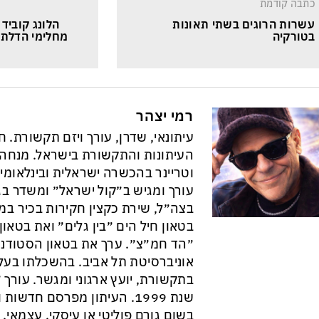
כתבה קודמת
עשרות הרוגים בשתי תאונות 
הלונג קוביד
בטורקיה
מחלימי הדלתא
רמי יצהר
עיתונאי, שדרן, עורך ויזם תקשורת. 
וטריינר בהכשרה ישראלית ובינלאומי
עורך ומגיש ב״קול ישראל״ ומשדר בגל
בצה״ל, שירת כקצין חקירות בכיר במ
בטאון חיל הים ״בין גלים״ ואת בטא
״הד חמ״צ״. ערך את בטאון הסטודנט
אוניברסיטת תל אביב. בהשכלתו בעל 
בתקשורת, יועץ ארגוני ומגשר. עורך ״
שנת 1999. העיתון מפרסם חדש
בשום גורם פוליטי או עיסקי. עצמאי, ב