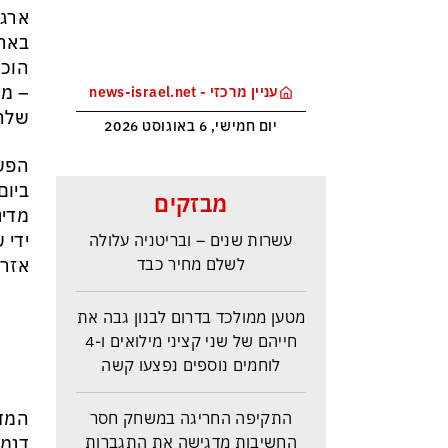
ארגו
בארג
הוכח
– מד
עניין מרכזי - news-israel.net
שלהן
יום חמישי, 6 באוגוסט 2026
הפשי
ראש הביון הבריטי מזהירה: העולם
ביום
מבזקים
נכנס לעידן המסוכן ביותר זה
מדינ
עשרות שנים – ובריטניה עלולה
ידי 
לשלם מחיר כבד
אזרח
מטען ממולכד בדרום לבנון גבה את
חייהם של שני קציני מילואים ו-4
לוחמים נוספים נפצעו קשה
התקיפה החריגה במשחק חסר
המדי
החשיבות מדגישה את התגברות
דנמר