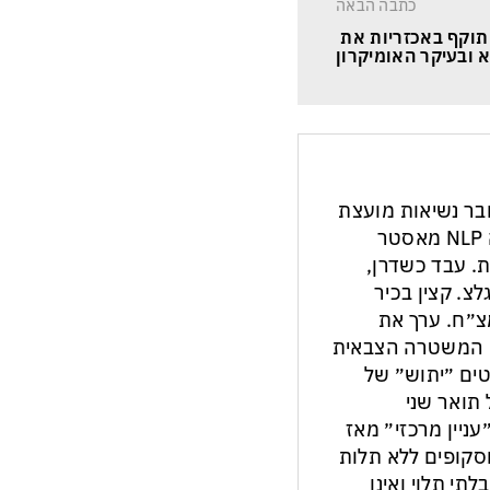
כתבה הבאה
 תוקף באכזריות את 
 ובעיקר האומיקרון
חבר נשיאות מועצת
העיתונות והתקשורת בישראל. מנחה NLP מאסטר
ת. עבד כשדרן,
צ. קצין בכיר
צ״ח. ערך את
ון המשטרה הצבאית
ים ״יתוש״ של
תואר שני
עניין מרכזי״ מאז
ות וסקופים ללא תלות
לתי תלוי ואינו