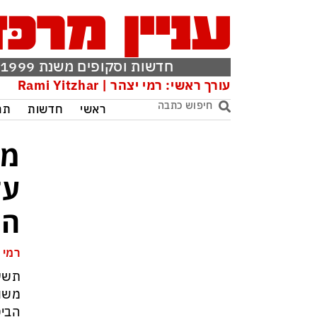
חדשות וסקופים משנת 1999
עורך ראשי: רמי יצהר | Rami Yitzhar
ראשי
חדשות
תר
מצ
על
המ
רמי 
תשע 
משות
הביט