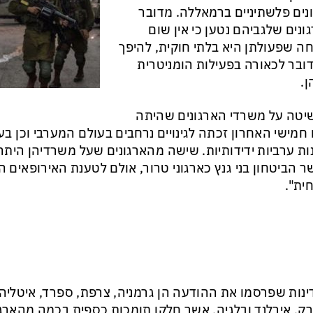
נים פלשתיניים ברמאללה. מדובר
ונים שלגביהם נטען כי אין שום
ה שפעולתן היא בלתי חוקית, להיפך
ובר לכאורה בפעילות הומניטרית
.
טה על משרדי הארגונים שהיתה
 חמישי האחרון זכתה לגינויים נרחבים בעולם המערבי וכן בע
ות ערביות ידידותיות. שישה מהארגונים שעל משרדיהן הית
שר הביטחון בני גנץ כארגוני טרור, אולם לטענת האירופאים ה
ית".
נות שפרסמו את ההודעה הן גרמניה, צרפת, ספרד, איטליה,
ק, אירלנד ובלגיה, אשר חלקן תומכות כספית בכמה מהארגו