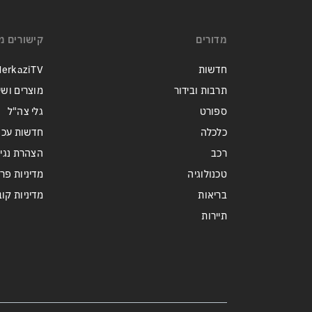
מדורים
קישורים מ
חדשות
erkaziTV
תרבות ובידור
מוצרים ושי
ספורט
גלי צה"ל
כלכלה
חדשות עכש
רכב
הצהרת נגי
טכנולוגיה
מדיניות פר
בריאות
מדיניות קובצי ie
תיירות