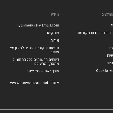
ומלצים
מידע
inyanmerkazi@gmail.com
M
רותים – כתבות מקודמות
צור קשר
אודות
יו
חדשות וסקופים מסביב לשעון מאז
1999
שות
דיווחים חדשותיים בכל התחומים
טיות
מהארץ ומהעולם
Cook
עורך ראשי – רמי יצהר
אתר : www.news-israel.net