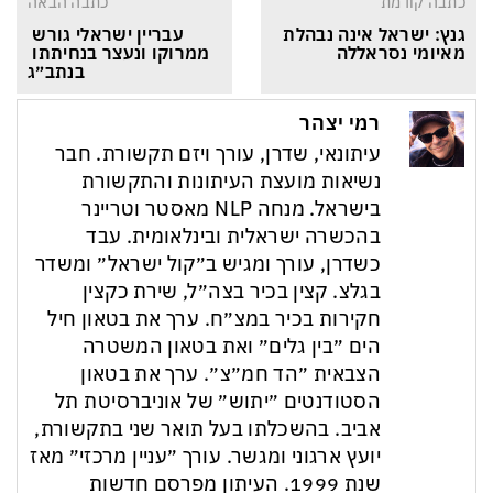
כתבה קודמת
כתבה הבאה
גנץ: ישראל אינה נבהלת 
עבריין ישראלי גורש 
מאיומי נסראללה
ממרוקו ונעצר בנחיתתו 
בנתב״ג
רמי יצהר
עיתונאי, שדרן, עורך ויזם תקשורת. חבר
נשיאות מועצת העיתונות והתקשורת
בישראל. מנחה NLP מאסטר וטריינר
בהכשרה ישראלית ובינלאומית. עבד
כשדרן, עורך ומגיש ב״קול ישראל״ ומשדר
בגלצ. קצין בכיר בצה״ל, שירת כקצין
חקירות בכיר במצ״ח. ערך את בטאון חיל
הים ״בין גלים״ ואת בטאון המשטרה
הצבאית ״הד חמ״צ״. ערך את בטאון
הסטודנטים ״יתוש״ של אוניברסיטת תל
אביב. בהשכלתו בעל תואר שני בתקשורת,
יועץ ארגוני ומגשר. עורך ״עניין מרכזי״ מאז
שנת 1999. העיתון מפרסם חדשות