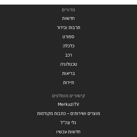
מדורים
חדשות
תרבות ובידור
ספורט
כלכלה
רכב
טכנולוגיה
בריאות
תיירות
קישורים מומלצים
MerkaziTV
מוצרים ושירותים – כתבות מקודמות
גלי צה"ל
חדשות עכשיו